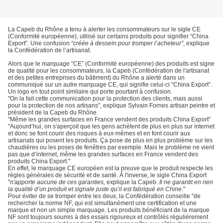
La Capeb du Rhône a tenu à alerter les consommateurs sur le sigle CE
(Conformité européenne), utilisé sur certains produits pour signifier “China
Export”. Une confusion
“créée à dessein pour tromper l’acheteur”
, explique
la Confédération de l’artisanat.
Alors que le marquage “CE” (Conformité européenne) des produits est signe
de qualité pour les consommateurs, la Capeb (Confédération de l'artisanat
et des petites entreprises du bâtiment) du Rhône a alerté dans un
communiqué sur un autre marquage CE, qui signifie celui-ci “China Export”.
Un logo en tout point similaire qui porte pourtant à confusion.
"On la fait cette communication pour la protection des clients, mais aussi
pour la protection de nos artisans", explique Sylvain Fornes artisan peintre et
président de la Capeb du Rhône.
"Même les grandes surfaces en France vendent des produits China Export"
"Aujourd’hui, on s'aperçoit que les gens achètent de plus en plus sur internet
et donc se font courir des risques à eux-mêmes et en font courir aux
artisanats qui posent les produits. Ça pose de plus en plus problème sur les
chaudières ou les poses de fenêtres par exemple. Mais le problème ne vient
pas que d’internet, même les grandes surfaces en France vendent des
produits China Export."
En effet, le marquage CE européen est la preuve que le produit respecte les
règles générales de sécurité et de santé. À l'inverse, le sigle China Export
"
n'apporte aucune de ces garanties,
explique la Capeb.
Il ne garantit en rien
la qualité d’un produit et signale juste qu’il est fabriqué en Chine
."
Pour éviter de se tromper entre les deux, la Confédération conseille "de
rechercher la norme NF, qui est simultanément une certification et une
marque et non un simple marquage. Les produits bénéficiant de la marque
NF sont toujours soumis à des essais rigoureux et contrôlés régulièrement