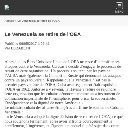
MENU
Accueil
» Le Venezuela se retire de l'OEA
Le Venezuela se retire de l'OEA
Publié le 06/05/2017 à 09:41
Par
ELIZABETH
Alors que les États-Unis avec l’aide de l’
OEA
ne cesse d’intensifier ses
attaques contre le Venezuela, Caracas a décidé d’engager le processus de
retrait de cette organisation. Un processus soutenu par les pays de
l’
ALBA
mais également la
Chine
et la Russie qui dénoncent les attaques
contre un pays souverain. Rappelons que le Venezuela n’est pas le
premier pays victime de l’OEA,
Cuba
avait également était expulsé de
l’OEA en 1962. Autorisé à y revenir, la Havane a refusé de rejoindre
cette organisation que les cubains dénoncent comme un « instrument de
domination impérialiste de l’hémisphère, pour briser la souveraineté,
l’indépendance et la dignité de notre Amérique ».
Le ministre cubain des affaires étrangères a affirmé le soutien de Cuba au
Venezuela :
« le Venezuela a adopté la digne décision de se retirer de l’OEA, ce que
nous soutenons fermement, après avoir affronté courageusement le
harcèlement, l’ingérence, et l’ignominie auquel il a été sujet dans cette