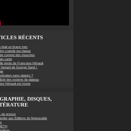
ICLES RÉCENTS
à était un brave mec
tre crapule qui claque
mbe comme des mouches
ain canin
lle photo de Françoise Hénault
té l’amant de George Sand !
gie
nération sans plaisirs ?
âcle des experts de plateau
ise Hénault est morte
GRAPHIE, DISQUES,
TTÉRATURE
es de presse
der aux Editions de l'impossible
es
BETH
eillage