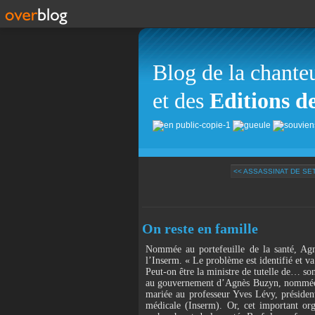
Blog de la chante
et des
Editions d
<< ASSASSINAT DE SETH
On reste en famille
Nommée au portefeuille de la santé, Agn
l’Inserm. « Le problème est identifié et va 
Peut-on être la ministre de tutelle de… so
au gouvernement d’Agnès Buzyn, nommée au p
mariée au professeur Yves Lévy, président-
médicale (Inserm). Or, cet important org