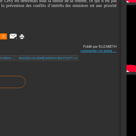
eur Lévy est désormais sous la tutelle de sa femme, ce qui n’est pas
 prévention des conflits d’intérêts des ministres est une priorité
0
Publié par ELIZABETH
commenter cet article
…
 RICH :...
NOUVELLE ADHÉSION AU BOYCOTT >>