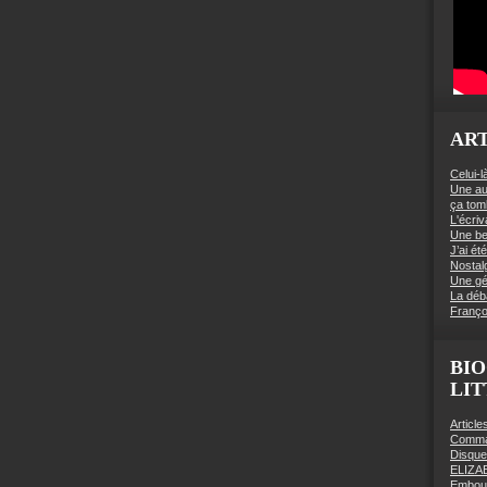
ART
Celui-l
Une au
ça to
L'écriv
Une be
J’ai é
Nostal
Une gé
La déb
Franço
BIO
LI
Articl
Comman
Disqu
ELIZA
Embout