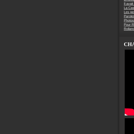
Il avai
La Ca
Les g
Parole
Photos
Pour R
Rollan
CHA