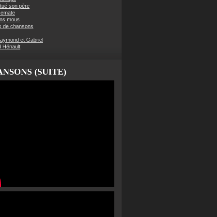
t tué son père
semate
ens mous
s de chansons
aymond et Gabriel
d Hénault
NSONS (SUITE)