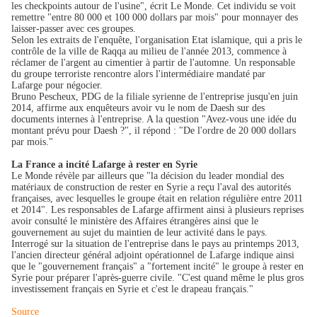
les checkpoints autour de l'usine", écrit Le Monde. Cet individu se voit
remettre "entre 80 000 et 100 000 dollars par mois" pour monnayer des
laisser-passer avec ces groupes.
Selon les extraits de l'enquête, l'organisation Etat islamique, qui a pris le
contrôle de la ville de Raqqa au milieu de l'année 2013, commence à
réclamer de l'argent au cimentier à partir de l'automne. Un responsable
du groupe terroriste rencontre alors l'intermédiaire mandaté par
Lafarge pour négocier.
Bruno Pescheux, PDG de la filiale syrienne de l'entreprise jusqu'en juin
2014, affirme aux enquêteurs avoir vu le nom de Daesh sur des
documents internes à l'entreprise. A la question "Avez-vous une idée du
montant prévu pour Daesh ?", il répond : "De l'ordre de 20 000 dollars
par mois."
La France a incité Lafarge à rester en Syrie
Le Monde révèle par ailleurs que "la décision du leader mondial des
matériaux de construction de rester en Syrie a reçu l'aval des autorités
françaises, avec lesquelles le groupe était en relation régulière entre 2011
et 2014". Les responsables de Lafarge affirment ainsi à plusieurs reprises
avoir consulté le ministère des Affaires étrangères ainsi que le
gouvernement au sujet du maintien de leur activité dans le pays.
Interrogé sur la situation de l'entreprise dans le pays au printemps 2013,
l'ancien directeur général adjoint opérationnel de Lafarge indique ainsi
que le "gouvernement français" a "fortement incité" le groupe à rester en
Syrie pour préparer l'après-guerre civile. "C'est quand même le plus gros
investissement français en Syrie et c'est le drapeau français."
Source