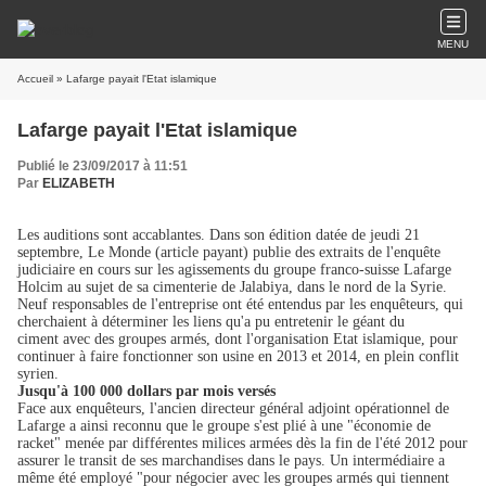
MENU
Accueil
» Lafarge payait l'Etat islamique
Lafarge payait l'Etat islamique
Publié le 23/09/2017 à 11:51
Par
ELIZABETH
Les auditions sont accablantes. Dans son édition datée de jeudi 21
septembre, Le Monde (article payant) publie des extraits de l'enquête
judiciaire en cours sur les agissements du groupe franco-suisse Lafarge
Holcim au sujet de sa cimenterie de Jalabiya, dans le nord de la Syrie.
Neuf responsables de l'entreprise ont été entendus par les enquêteurs, qui
cherchaient à déterminer les liens qu'a pu entretenir le géant du
ciment avec des groupes armés, dont l'organisation Etat islamique, pour
continuer à faire fonctionner son usine en 2013 et 2014, en plein conflit
syrien.
Jusqu'à 100 000 dollars par mois versés
Face aux enquêteurs, l'ancien directeur général adjoint opérationnel de
Lafarge a ainsi reconnu que le groupe s'est plié à une "économie de
racket" menée par différentes milices armées dès la fin de l'été 2012 pour
assurer le transit de ses marchandises dans le pays. Un intermédiaire a
même été employé "pour négocier avec les groupes armés qui tiennent