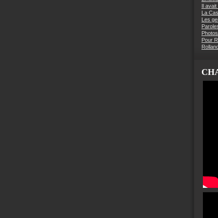
Il avai
La Ca
Les g
Parole
Photos
Pour R
Rollan
CHA