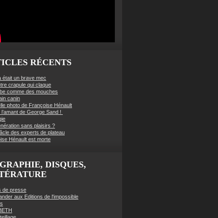
ICLES RÉCENTS
à était un brave mec
tre crapule qui claque
mbe comme des mouches
ain canin
lle photo de Françoise Hénault
té l’amant de George Sand !
gie
nération sans plaisirs ?
âcle des experts de plateau
ise Hénault est morte
GRAPHIE, DISQUES,
TTÉRATURE
es de presse
der aux Editions de l'impossible
es
BETH
eillage