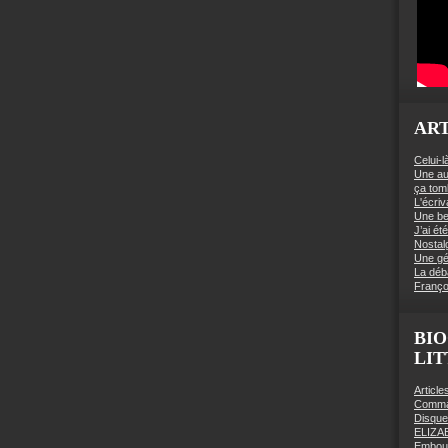
ART
Celui-l
Une au
ça to
L'écriv
Une be
J’ai é
Nostal
Une gé
La déb
Franço
BIO
LI
Articl
Comman
Disqu
ELIZA
Embout