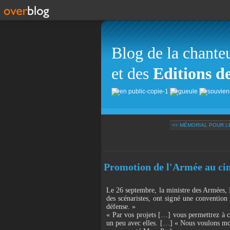
Blog de la chante
et des
Editions d
<< MÉMORIAL POUR L
Promotion de l'Armée au c
Le 26 septembre, la ministre des Armées, F
des scénaristes, ont signé une convention 
défense. »
« Par vos projets […] vous permettrez à c
un peu avec elles. […] « Nous voulons mon