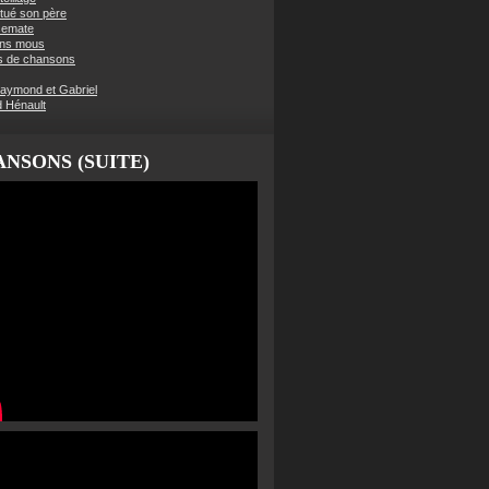
t tué son père
semate
ens mous
s de chansons
aymond et Gabriel
d Hénault
NSONS (SUITE)