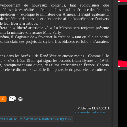
éveloppement de nouveaux contenus, tant audiovisuels que
défense, à ses réalités opérationnelles et à l’expérience des femmes
quotidien », explique le ministère des Armées. Il s’agit également,
 de bénéficier de conseils et d’expertise afin d’appréhender l’univers
e leur liberté artistique. »
tera la « liberté artistique »? « La Mission sera toujours présente
omis la ministre », a assuré Mme Parly.
a, il s’agissait de « favoriser la création » tant qu’elle ne portât
. En clair, des projets du style « Les bidasses en folie » n’auraient
ans dans les Aurès » de René Vautier encore moins ! Comme il le
ne », c’est Léon Blum qui signa les accords Blum-Byrnes en 1948,
sion, pratiquement sans quota, des films américains en France. Chacun
le célèbre dicton : « Là où le film passe, le drapeau vient ensuite ».
0
Publié par ELIZABETH
commenter cet article
…
ES ANIMAUX
CLÉMENTINE AUTAIN S'EXPLIQUE >>