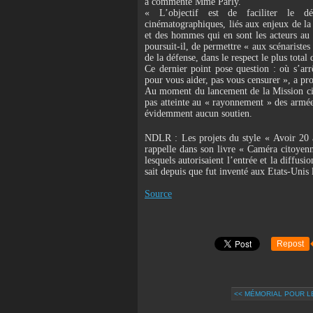
a commenté Mme Parly.
« L’objectif est de faciliter le d
cinématographiques, liés aux enjeux de la 
et des hommes qui en sont les acteurs au 
poursuit-il, de permettre « aux scénaristes
de la défense, dans le respect le plus total d
Ce dernier point pose question : où s’arrê
pour vous aider, pas vous censurer », a pr
Au moment du lancement de la Mission ciném
pas atteinte au « rayonnement » des armées
évidemment aucun soutien.
NDLR : Les projets du style « Avoir 20 
rappelle dans son livre « Caméra citoyen
lesquels autorisaient l’entrée et la diffu
sait depuis que fut inventé aux Etats-Unis 
Source
Repost
<< MÉMORIAL POUR L