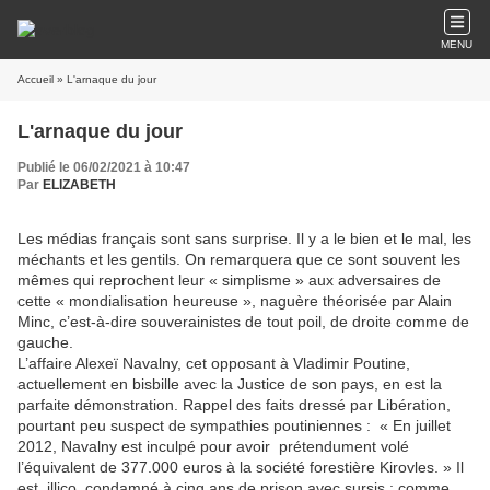
MENU
Accueil
» L'arnaque du jour
L'arnaque du jour
Publié le 06/02/2021 à 10:47
Par
ELIZABETH
Les médias français sont sans surprise. Il y a le bien et le mal, les
méchants et les gentils. On remarquera que ce sont souvent les
mêmes qui reprochent leur « simplisme » aux adversaires de
cette « mondialisation heureuse », naguère théorisée par Alain
Minc, c’est-à-dire souverainistes de tout poil, de droite comme de
gauche.
L’affaire Alexeï Navalny, cet opposant à Vladimir Poutine,
actuellement en bisbille avec la Justice de son pays, en est la
parfaite démonstration. Rappel des faits dressé par Libération,
pourtant peu suspect de sympathies poutiniennes : « En juillet
2012, Navalny est inculpé pour avoir prétendument volé
l’équivalent de 377.000 euros à la société forestière Kirovles. » Il
est, illico, condamné à cinq ans de prison avec sursis ; comme