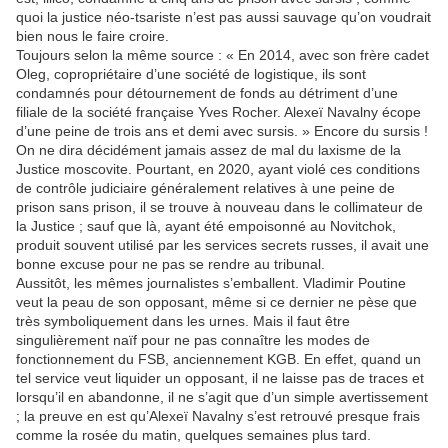
quoi la justice néo-tsariste n’est pas aussi sauvage qu’on voudrait
bien nous le faire croire.
Toujours selon la même source : « En 2014, avec son frère cadet
Oleg, copropriétaire d’une société de logistique, ils sont
condamnés pour détournement de fonds au détriment d’une
filiale de la société française Yves Rocher. Alexeï Navalny écope
d’une peine de trois ans et demi avec sursis. » Encore du sursis !
On ne dira décidément jamais assez de mal du laxisme de la
Justice moscovite. Pourtant, en 2020, ayant violé ces conditions
de contrôle judiciaire généralement relatives à une peine de
prison sans prison, il se trouve à nouveau dans le collimateur de
la Justice ; sauf que là, ayant été empoisonné au Novitchok,
produit souvent utilisé par les services secrets russes, il avait une
bonne excuse pour ne pas se rendre au tribunal.
Aussitôt, les mêmes journalistes s’emballent. Vladimir Poutine
veut la peau de son opposant, même si ce dernier ne pèse que
très symboliquement dans les urnes. Mais il faut être
singulièrement naïf pour ne pas connaître les modes de
fonctionnement du FSB, anciennement KGB. En effet, quand un
tel service veut liquider un opposant, il ne laisse pas de traces et
lorsqu’il en abandonne, il ne s’agit que d’un simple avertissement
; la preuve en est qu’Alexeï Navalny s’est retrouvé presque frais
comme la rosée du matin, quelques semaines plus tard.