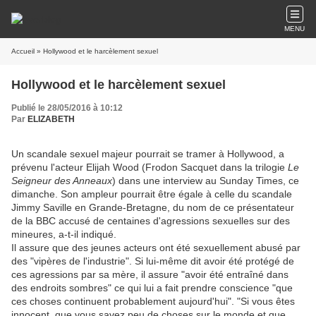
MENU
Accueil
» Hollywood et le harcèlement sexuel
Hollywood et le harcèlement sexuel
Publié le 28/05/2016 à 10:12
Par
ELIZABETH
Un scandale sexuel majeur pourrait se tramer à Hollywood, a
prévenu l'acteur Elijah Wood (Frodon Sacquet dans la trilogie
Le
Seigneur des Anneaux
) dans une interview au Sunday Times, ce
dimanche. Son ampleur pourrait être égale à celle du scandale
Jimmy Saville en Grande-Bretagne, du nom de ce présentateur
de la BBC accusé de centaines d'agressions sexuelles sur des
mineures, a-t-il indiqué.
Il assure que des jeunes acteurs ont été sexuellement abusé par
des "vipères de l'industrie". Si lui-même dit avoir été protégé de
ces agressions par sa mère, il assure "avoir été entraîné dans
des endroits sombres" ce qui lui a fait prendre conscience "que
ces choses continuent probablement aujourd'hui". "Si vous êtes
innocent, que vous savez peu de choses sur le monde et que