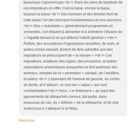
beaucoup n’ignorent pas.<br /> Dans les aires de turpitude de
ces imposteurs en effet, c’est la baise, encore la baise,
toujours la baise.<br /> Des hommes et des femmes font de
cette baise l’un des principes fondamentaux de leur parcours.
<br /> Des « scandales », généralement programmés et
orchestrés, con-tribuent à alimenter et à entretenir l’illusion de
« l’égalité devant la loi qui défend l’intérêt général » !<br />
Parfois, des accusations d’agressions sexuelles, de viols, et
autres crimes sexuels, tentent de faire admettre que des
imposteurs se préoccupent de « la morale » !<br /> Ces
imposteurs, amateurs des orgies, des enculeries, et autres
explorations anatomiques auxquelles ils font participer des
animaux, adeptes de la « promotion » canapé, de l’adultère,
et autres.<br /> Cependant dit l’amoral de gauche, du centre,
de droite, et d’ailleurs, ce sont les « zabus » qui sont
condamnables !<br /> Ainsi, « le tintamarre » au sujet des
agissements de débauchés connus, fait partie, dans
beaucoup de cas, du « folklore » de la débauche, et ne vise
surtout pas à s’attaquer à ce fléau.
Répondre