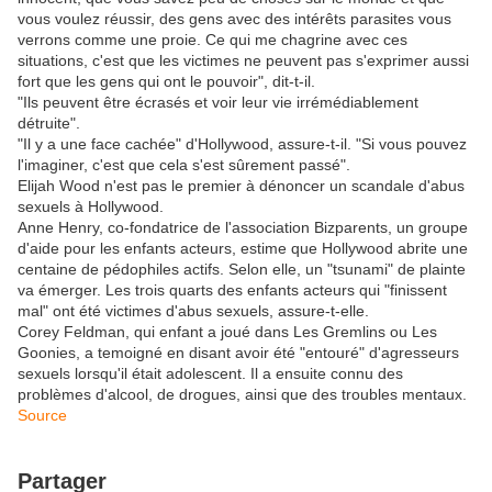
vous voulez réussir, des gens avec des intérêts parasites vous
verrons comme une proie. Ce qui me chagrine avec ces
situations, c'est que les victimes ne peuvent pas s'exprimer aussi
fort que les gens qui ont le pouvoir", dit-t-il.
"Ils peuvent être écrasés et voir leur vie irrémédiablement
détruite".
"Il y a une face cachée" d'Hollywood, assure-t-il. "Si vous pouvez
l'imaginer, c'est que cela s'est sûrement passé".
Elijah Wood n'est pas le premier à dénoncer un scandale d'abus
sexuels à Hollywood.
Anne Henry, co-fondatrice de l'association Bizparents, un groupe
d'aide pour les enfants acteurs, estime que Hollywood abrite une
centaine de pédophiles actifs. Selon elle, un "tsunami" de plainte
va émerger. Les trois quarts des enfants acteurs qui "finissent
mal" ont été victimes d'abus sexuels, assure-t-elle.
Corey Feldman, qui enfant a joué dans Les Gremlins ou Les
Goonies, a temoigné en disant avoir été "entouré" d'agresseurs
sexuels lorsqu'il était adolescent. Il a ensuite connu des
problèmes d'alcool, de drogues, ainsi que des troubles mentaux.
Source
Partager