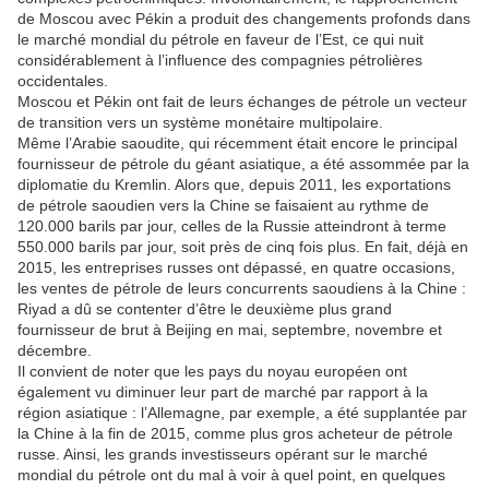
de Moscou avec Pékin a produit des changements profonds dans
le marché mondial du pétrole en faveur de l’Est, ce qui nuit
considérablement à l’influence des compagnies pétrolières
occidentales.
Moscou et Pékin ont fait de leurs échanges de pétrole un vecteur
de transition vers un système monétaire multipolaire.
Même l’Arabie saoudite, qui récemment était encore le principal
fournisseur de pétrole du géant asiatique, a été assommée par la
diplomatie du Kremlin. Alors que, depuis 2011, les exportations
de pétrole saoudien vers la Chine se faisaient au rythme de
120.000 barils par jour, celles de la Russie atteindront à terme
550.000 barils par jour, soit près de cinq fois plus. En fait, déjà en
2015, les entreprises russes ont dépassé, en quatre occasions,
les ventes de pétrole de leurs concurrents saoudiens à la Chine :
Riyad a dû se contenter d’être le deuxième plus grand
fournisseur de brut à Beijing en mai, septembre, novembre et
décembre.
Il convient de noter que les pays du noyau européen ont
également vu diminuer leur part de marché par rapport à la
région asiatique : l’Allemagne, par exemple, a été supplantée par
la Chine à la fin de 2015, comme plus gros acheteur de pétrole
russe. Ainsi, les grands investisseurs opérant sur le marché
mondial du pétrole ont du mal à voir à quel point, en quelques