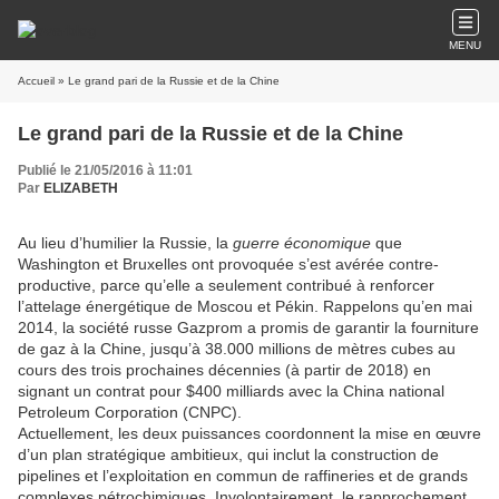
MENU
Accueil
» Le grand pari de la Russie et de la Chine
Le grand pari de la Russie et de la Chine
Publié le 21/05/2016 à 11:01
Par
ELIZABETH
Au lieu d’humilier la Russie, la
guerre économique
que
Washington et Bruxelles ont provoquée s’est avérée contre-
productive, parce qu’elle a seulement contribué à renforcer
l’attelage énergétique de Moscou et Pékin. Rappelons qu’en mai
2014, la société russe Gazprom a promis de garantir la fourniture
de gaz à la Chine, jusqu’à 38.000 millions de mètres cubes au
cours des trois prochaines décennies (à partir de 2018) en
signant un contrat pour $400 milliards avec la China national
Petroleum Corporation (CNPC).
Actuellement, les deux puissances coordonnent la mise en œuvre
d’un plan stratégique ambitieux, qui inclut la construction de
pipelines et l’exploitation en commun de raffineries et de grands
complexes pétrochimiques. Involontairement, le rapprochement