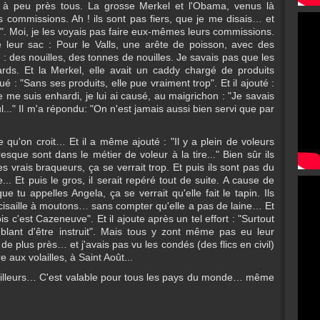
u à peu près tous. La grosse Merkel et l'Obama, venus là
 commissions. Ah ! ils sont pas fiers, que je me disais… et
e". Moi, je les voyais pas faire eux-mêmes leurs commissions.
e leur sac : Pour le Valls, une arête de poisson, avec des
 : des nouilles, des tonnes de nouilles. Je savais pas que les
lards. Et la Merkel, elle avait un caddy chargé de produits
 : "Sans ses produits, elle pue vraiment trop". Et il ajouté :
 me suis enhardi, je lui ai causé, au maigrichon : "Je savais
l..." Il m'a répondu: "On n'est jamais aussi bien servi que par
e qu'on croit… Et il a même ajouté : "Il y a plein de voleurs
sque sont dans le métier de voleur à la tire..." Bien sûr ils
vrais braqueurs, ça se verrait trop. Et puis ils sont pas du
... Et puis le gros, il serait repéré tout de suite. A cause de
e tu appelles Angela, ça se verrait qu'elle fait le tapin. Ils
a cisaille à moutons… sans compter qu'elle a pas de laine… Et
is c'est Cazeneuve". Et il ajoute après un tel effort : "Surtout
semblant d'être instruit". Mais tous y zont même pas eu leur
e de plus près… et j'avais pas vu les condés (des flics en civil)
 aux volailles, à Saint Août...
 ailleurs… C'est valable pour tous les pays du monde… même