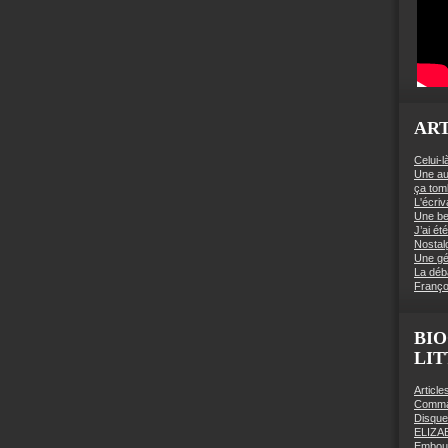
ART
Celui-l
Une au
ça to
L'écriv
Une be
J’ai é
Nostal
Une gé
La déb
Franço
BIO
LI
Articl
Comman
Disqu
ELIZA
Embout