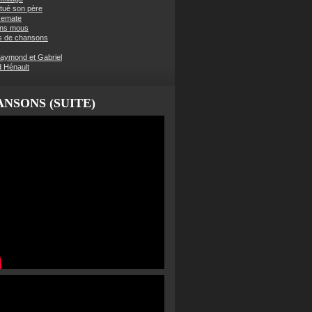
t tué son père
semate
ens mous
s de chansons
aymond et Gabriel
d Hénault
NSONS (SUITE)