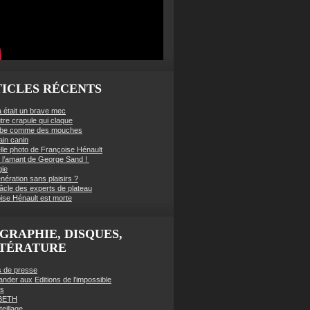
ICLES RÉCENTS
à était un brave mec
tre crapule qui claque
mbe comme des mouches
ain canin
lle photo de Françoise Hénault
té l’amant de George Sand !
gie
nération sans plaisirs ?
âcle des experts de plateau
ise Hénault est morte
GRAPHIE, DISQUES,
TTÉRATURE
es de presse
der aux Editions de l'impossible
es
BETH
eillage