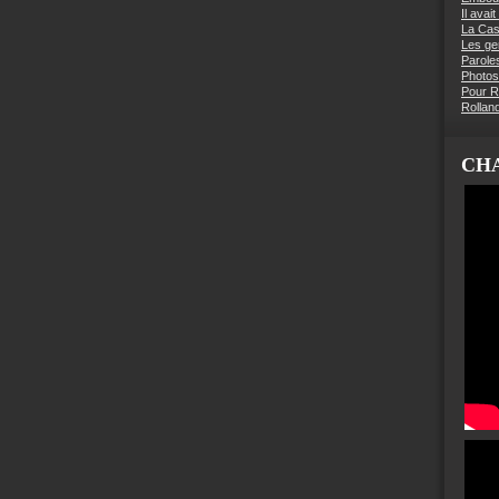
Il avai
La Ca
Les g
Parole
Photos
Pour R
Rollan
CHA