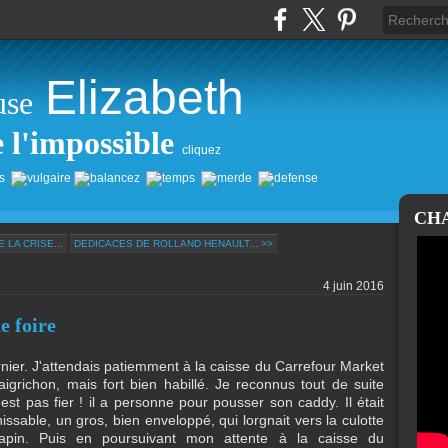
Elizabeth
use
e l'impossible
cliquez
CH
 LA CRISE...
DEDICACES DE ROLLAND HENAULT... >>
4 juin 2016
e foire
dernier. J'attendais patiemment à la caisse du Carrefour Market
igrichon, mais fort bien habillé. Je reconnus tout de suite
l est pas fier ! il a personne pour pousser son caddy. Il était
nissable, un gros, bien enveloppé, qui lorgnait vers la culotte
Sapin. Puis en poursuivant mon attente à la caisse du