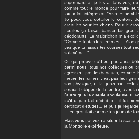
supermarché, je les ai tous vus, o
comme tout le monde pour faire leurs
tout à fait intégrés au "Vivre ensembl
Je peux vous détailler le contenu d
granulés pour les chiens. Pour le gros
nouilles ça faisait bander les gros 
déodorants. Le maigrichon m'a expliqué
"Comme toutes les femmes !". Alors je
pas que tu faisais tes courses tout seu
soi-même..."
Ce qui prouve qu'il est pas aussi bêt
parmi nous, tous nos collègues ou pre
agressent pas les banques, comme les 
métier, les armes c'est pas leur genre
son physique, et la gonzesse, celle qu
seraient obligés de la tondre, avec l
l'autre qu'a la gueule anguleuse, tu vo
qu'il a pas fait d’études... il fait 
certificat d’études... et puis je regard
… ça grouillait comme les jours de foire
Mais vous pouvez re-situer la scène
la Mongolie extérieure.