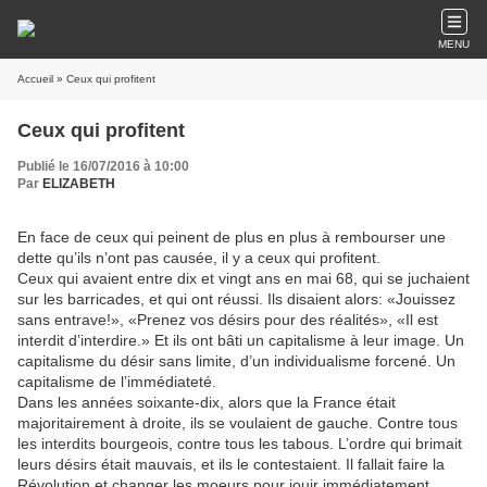
MENU
Accueil
» Ceux qui profitent
Ceux qui profitent
Publié le 16/07/2016 à 10:00
Par
ELIZABETH
En face de ceux qui peinent de plus en plus à rembourser une
dette qu’ils n’ont pas causée, il y a ceux qui profitent.
Ceux qui avaient entre dix et vingt ans en mai 68, qui se juchaient
sur les barricades, et qui ont réussi. Ils disaient alors: «Jouissez
sans entrave!», «Prenez vos désirs pour des réalités», «Il est
interdit d’interdire.» Et ils ont bâti un capitalisme à leur image. Un
capitalisme du désir sans limite, d’un individualisme forcené. Un
capitalisme de l’immédiateté.
Dans les années soixante-dix, alors que la France était
majoritairement à droite, ils se voulaient de gauche. Contre tous
les interdits bourgeois, contre tous les tabous. L’ordre qui brimait
leurs désirs était mauvais, et ils le contestaient. Il fallait faire la
Révolution et changer les moeurs pour jouir immédiatement.