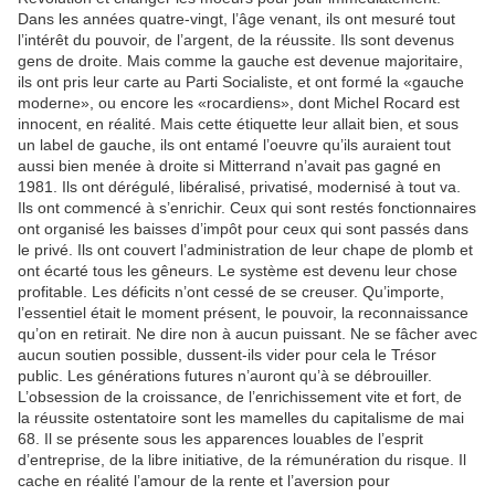
Dans les années quatre-vingt, l’âge venant, ils ont mesuré tout
l’intérêt du pouvoir, de l’argent, de la réussite. Ils sont devenus
gens de droite. Mais comme la gauche est devenue majoritaire,
ils ont pris leur carte au Parti Socialiste, et ont formé la «gauche
moderne», ou encore les «rocardiens», dont Michel Rocard est
innocent, en réalité. Mais cette étiquette leur allait bien, et sous
un label de gauche, ils ont entamé l’oeuvre qu’ils auraient tout
aussi bien menée à droite si Mitterrand n’avait pas gagné en
1981. Ils ont dérégulé, libéralisé, privatisé, modernisé à tout va.
Ils ont commencé à s’enrichir. Ceux qui sont restés fonctionnaires
ont organisé les baisses d’impôt pour ceux qui sont passés dans
le privé. Ils ont couvert l’administration de leur chape de plomb et
ont écarté tous les gêneurs. Le système est devenu leur chose
profitable. Les déficits n’ont cessé de se creuser. Qu’importe,
l’essentiel était le moment présent, le pouvoir, la reconnaissance
qu’on en retirait. Ne dire non à aucun puissant. Ne se fâcher avec
aucun soutien possible, dussent-ils vider pour cela le Trésor
public. Les générations futures n’auront qu’à se débrouiller.
L’obsession de la croissance, de l’enrichissement vite et fort, de
la réussite ostentatoire sont les mamelles du capitalisme de mai
68. Il se présente sous les apparences louables de l’esprit
d’entreprise, de la libre initiative, de la rémunération du risque. Il
cache en réalité l’amour de la rente et l’aversion pour