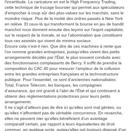
l’incertitude. La caricature en est le High Frequency Trading,
cette technique de trucage boursier qui permet aux spéculateurs
d’empocher à coup sûr des plus-values sur les marchés, sans le
moindre risque. Plus de la moitié des ordres passés à New York
en relève. Et ceux-là qui transforment la bourse en jeu de bandit
manchot nous donnent ensuite des leçons sur l’esprit capitaliste,
sur le respect de la morale, et sur l’abomination que constituent
tous ces assistés qui vivent de minima sociaux.
Encore cela n’est-il rien. Que dire de ces machines à rente que
l’on nomme grandes entreprises, puisqu’elles vivent des petits
arrangements décidés par l’État, le plus souvent conduits avec
des fonctionnaires complaisants de Bercy. Il suffit de prendre la
composition du CAC 40 pour mesurer l’ampleur de la collusion
entre les grandes entreprises françaises et la technostructure
publique. Pour l’essentiel, ce sont d’anciennes nationalisées:
Total, France Telecom, les banques, les compagnies
d’assurance, qui ont grandi à l’abri de l’État et qui continuent à
obtenir des réglementations protectrices pour leurs petits
arrangements.
Il ne s’agit d’ailleurs pas de dire ici qu’elles sont mal gérées, ou
qu’elles n’affrontent pas de véritable concurrence. En revanche,
elles ne peuvent nier qu’elles bénéficient d’un avantage
comparatif certain, par rapport à leurs équivalentes de droit
commun, en quelque sorte, puisqu’elles ont toujours disposé d’un