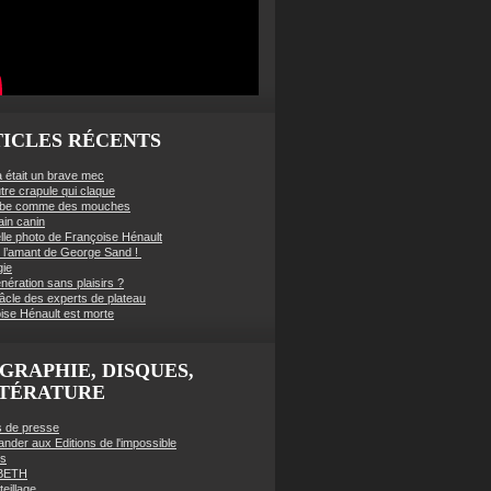
ICLES RÉCENTS
à était un brave mec
tre crapule qui claque
mbe comme des mouches
ain canin
lle photo de Françoise Hénault
té l’amant de George Sand !
gie
nération sans plaisirs ?
âcle des experts de plateau
ise Hénault est morte
GRAPHIE, DISQUES,
TTÉRATURE
es de presse
der aux Editions de l'impossible
es
BETH
eillage