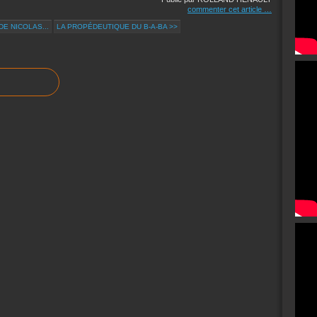
commenter cet article
…
E NICOLAS...
LA PROPÉDEUTIQUE DU B-A-BA >>