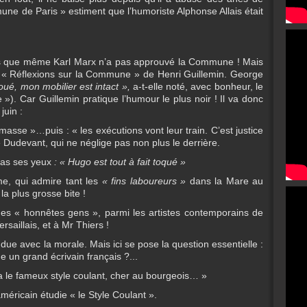
ne de Paris » estiment que l’humoriste Alphonse Allais était
ons que même Karl Marx n’a pas approuvé la Commune ! Mais
s « Réflexions sur la Commune » de Henri Guillemin. George
loué, mon mobilier est intact »,
a-t-elle noté, avec bonheur, le
»). Car Guillemin pratique l’humour le plus noir ! Il va donc
juin :
masse »…puis : « les exécutions vont leur train. C’est justice
e Dudevant, qui ne néglige pas non plus le derrière.
pas ses yeux
: « Hugo est tout à fait toqué »
me, qui admire tant les
« fins laboureurs »
dans la Mare au
a plus grosse bite !
des « honnêtes gens », parmi les artistes contemporains de
saillais, et à Mr Thiers !
ondue avec la morale. Mais ici se pose la question essentielle :
un grand écrivain français ?...
 a le fameux style coulant, cher au bourgeois… »
 américain étudie « le Style Coulant ».