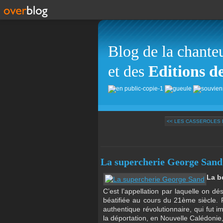
Blog de la chante
et des
Editions d
<< LES CASSEROLES D
La supercherie George Sand
La b
C’est l’appellation par laquelle on 
béatifiée au cours du 21ème siècle. P
authentique révolutionnaire, qui fu
la déportation, en Nouvelle Calédonie,