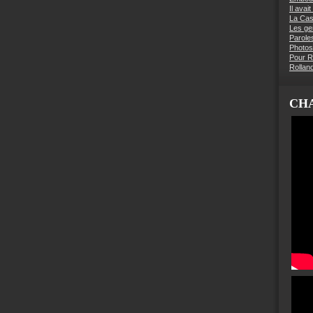
Il avai
La Ca
Les g
Parole
Photos
Pour R
Rollan
CHA