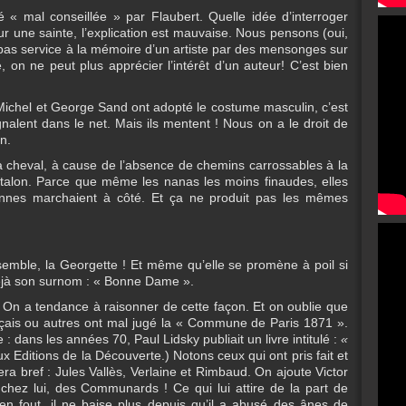
 « mal conseillée » par Flaubert. Quelle idée d’interroger
ur une sainte, l’explication est mauvaise. Nous pensons (oui,
pas service à la mémoire d’un artiste par des mensonges sur
té, on ne peut plus apprécier l’intérêt d’un auteur! C’est bien
e Michel et George Sand ont adopté le costume masculin, c’est
ignalent dans le net. Mais ils mentent ! Nous on a le droit de
on.
à cheval, à cause de l’absence de chemins carrossables à la
ntalon. Parce que même les nanas les moins finaudes, elles
connes marchaient à côté. Et ça ne produit pas les mêmes
semble, la Georgette ! Et même qu’elle se promène à poil si
 déjà son surnom : « Bonne Dame ».
On a tendance à raisonner de cette façon. Et on oublie que
nçais ou autres ont mal jugé la « Commune de Paris 1871 ».
dans les années 70, Paul Lidsky publiait un livre intitulé :
«
x Editions de la Découverte.) Notons ceux qui ont pris fait et
ra bref : Jules Vallès, Verlaine et Rimbaud. On ajoute Victor
r chez lui, des Communards ! Ce qui lui attire de la part de
n fout, il ne baise plus depuis qu’il a abusé des ânes de