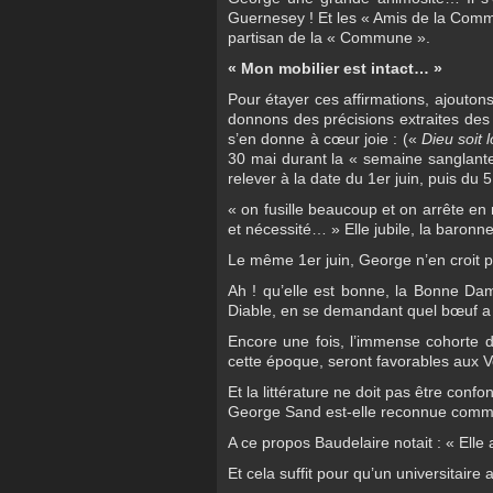
Guernesey ! Et les « Amis de la Commu
partisan de la « Commune ».
« Mon mobilier est intact… »
Pour étayer ces affirmations, ajout
donnons des précisions extraites de
s’en donne à cœur joie : («
Dieu
soit 
30 mai durant la « semaine sanglante 
relever à la date du 1er juin, puis du 5 
« on fusille beaucoup et on arrête en 
et nécessité… » Elle jubile, la baronn
Le même 1er juin, George n’en croit 
Ah ! qu’elle est bonne, la Bonne Da
Diable, en se demandant quel bœuf a l
Encore une fois, l’immense cohorte 
cette époque, seront favorables aux Ver
Et la littérature ne doit pas être conf
George Sand est-elle reconnue comme 
A ce propos Baudelaire notait : « Elle
Et cela suffit pour qu’un universitaire