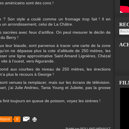
res américains sont des cons !
te ? Son style a coulé comme un fromage trop fait ! Il en
RE
à un arrondissement, celui de La Châtre.
 sacrées avec feux d’artifice. On peut mesurer le déclin de
 du Berry !
AC
us leur biaude, sont parvenus à tracer une carte de la zone
qu’on ne dépasse plus la cote d’altitude de 250 mètres, les
ser une ligne approximative Saint Amand Lignières, Chézal
 vite à l’ouest, vers Aigurande.
spond aux courbes de niveau de 250 mètres, les érections
 n’a plus le recours à George !
FI
sont venues la remplacer, mais sur les écrans de télévision.
, j’ai Julie Andrieu, Tania Young et Juliette, pas la grosse
a finit toujours en queue de poisson, voyez les sirènes !
Repost
0
Publié par ROLLAND HENAULT