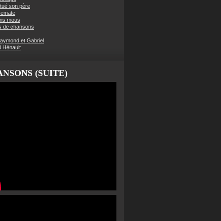
t tué son père
semate
ens mous
s de chansons
aymond et Gabriel
d Hénault
NSONS (SUITE)