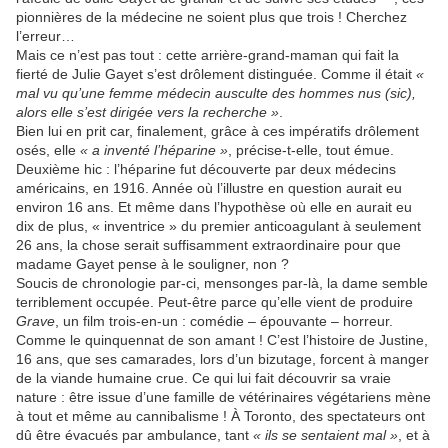
pionnières de la médecine ne soient plus que trois ! Cherchez
l’erreur…
Mais ce n’est pas tout : cette arrière-grand-maman qui fait la
fierté de Julie Gayet s’est drôlement distinguée. Comme il était
«
mal vu qu’une femme médecin ausculte des hommes nus (sic),
alors elle s’est dirigée vers la recherche »
.
Bien lui en prit car, finalement, grâce à ces impératifs drôlement
osés, elle
« a inventé l’héparine »
, précise-t-elle, tout émue.
Deuxième hic : l’héparine fut découverte par deux médecins
américains, en 1916. Année où l’illustre en question aurait eu
environ 16 ans. Et même dans l’hypothèse où elle en aurait eu
dix de plus, « inventrice » du premier anticoagulant à seulement
26 ans, la chose serait suffisamment extraordinaire pour que
madame Gayet pense à le souligner, non ?
Soucis de chronologie par-ci, mensonges par-là, la dame semble
terriblement occupée. Peut-être parce qu’elle vient de produire
Grave
, un film trois-en-un : comédie – épouvante – horreur.
Comme le quinquennat de son amant ! C’est l’histoire de Justine,
16 ans, que ses camarades, lors d’un bizutage, forcent à manger
de la viande humaine crue. Ce qui lui fait découvrir sa vraie
nature : être issue d’une famille de vétérinaires végétariens mène
à tout et même au cannibalisme ! À Toronto, des spectateurs ont
dû être évacués par ambulance, tant
« ils se sentaient mal »
, et à