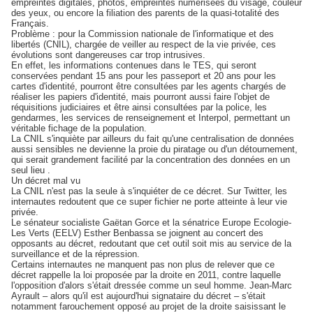
empreintes digitales, photos, empreintes numérisées du visage, couleur
des yeux, ou encore la filiation des parents de la quasi-totalité des
Français.
Problème : pour la Commission nationale de l'informatique et des
libertés (CNIL), chargée de veiller au respect de la vie privée, ces
évolutions sont dangereuses car trop intrusives.
En effet, les informations contenues dans le TES, qui seront
conservées pendant 15 ans pour les passeport et 20 ans pour les
cartes d'identité, pourront être consultées par les agents chargés de
réaliser les papiers d'identité, mais pourront aussi faire l'objet de
réquisitions judiciaires et être ainsi consultées par la police, les
gendarmes, les services de renseignement et Interpol, permettant un
véritable fichage de la population.
La CNIL s'inquiète par ailleurs du fait qu'une centralisation de données
aussi sensibles ne devienne la proie du piratage ou d'un détournement,
qui serait grandement facilité par la concentration des données en un
seul lieu .
Un décret mal vu
La CNIL n'est pas la seule à s'inquiéter de ce décret. Sur Twitter, les
internautes redoutent que ce super fichier ne porte atteinte à leur vie
privée.
Le sénateur socialiste Gaëtan Gorce et la sénatrice Europe Ecologie-
Les Verts (EELV) Esther Benbassa se joignent au concert des
opposants au décret, redoutant que cet outil soit mis au service de la
surveillance et de la répression.
Certains internautes ne manquent pas non plus de relever que ce
décret rappelle la loi proposée par la droite en 2011, contre laquelle
l'opposition d'alors s'était dressée comme un seul homme. Jean-Marc
Ayrault – alors qu'il est aujourd'hui signataire du décret – s'était
notamment farouchement opposé au projet de la droite saisissant le