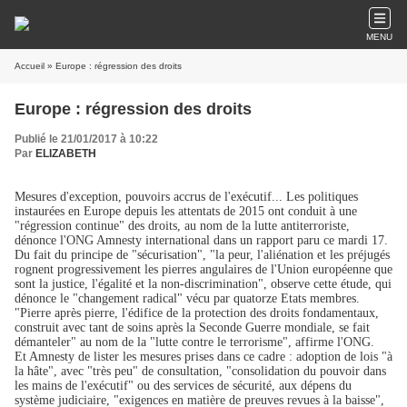
MENU
Accueil
» Europe : régression des droits
Europe : régression des droits
Publié le 21/01/2017 à 10:22
Par
ELIZABETH
Mesures d'exception, pouvoirs accrus de l'exécutif... Les politiques
instaurées en Europe depuis les attentats de 2015 ont conduit à une
"régression continue" des droits, au nom de la lutte antiterroriste,
dénonce l'ONG Amnesty international
dans un rapport paru ce mardi 17.
Du fait du principe de "sécurisation", "la peur, l'aliénation et les préjugés
rognent progressivement les pierres angulaires de l'Union européenne que
sont la justice, l'égalité et la non-discrimination", observe cette étude, qui
dénonce le "changement radical" vécu par quatorze Etats membres.
"Pierre après pierre, l'édifice de la protection des droits fondamentaux,
construit avec tant de soins après la Seconde Guerre mondiale, se fait
démanteler" au nom de la "lutte contre le terrorisme", affirme l'ONG.
Et Amnesty de lister les mesures prises dans ce cadre : adoption de lois "à
la hâte", avec "très peu" de consultation, "consolidation du pouvoir dans
les mains de l'exécutif" ou des services de sécurité, aux dépens du
système judiciaire, "exigences en matière de preuves revues à la baisse",