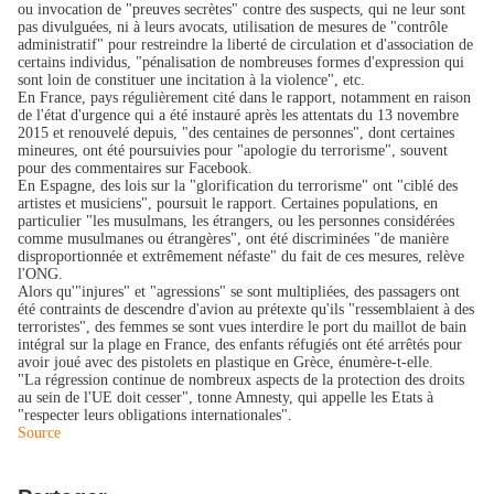
ou invocation de "preuves secrètes" contre des suspects, qui ne leur sont
pas divulguées, ni à leurs avocats, utilisation de mesures de "contrôle
administratif" pour restreindre la liberté de circulation et d'association de
certains individus, "pénalisation de nombreuses formes d'expression qui
sont loin de constituer une incitation à la violence", etc.
En France, pays régulièrement cité dans le rapport, notamment en raison
de l'état d'urgence qui a été instauré après les attentats du 13 novembre
2015 et renouvelé depuis, "des centaines de personnes", dont certaines
mineures, ont été poursuivies pour "apologie du terrorisme", souvent
pour des commentaires sur Facebook.
En Espagne, des lois sur la "glorification du terrorisme" ont "ciblé des
artistes et musiciens", poursuit le rapport. Certaines populations, en
particulier "les musulmans, les étrangers, ou les personnes considérées
comme musulmanes ou étrangères", ont été discriminées "de manière
disproportionnée et extrêmement néfaste" du fait de ces mesures, relève
l'ONG.
Alors qu'"injures" et "agressions" se sont multipliées, des passagers ont
été contraints de descendre d'avion au prétexte qu'ils "ressemblaient à des
terroristes", des femmes se sont vues interdire le port du maillot de bain
intégral sur la plage en France, des enfants réfugiés ont été arrêtés pour
avoir joué avec des pistolets en plastique en Grèce, énumère-t-elle.
"La régression continue de nombreux aspects de la protection des droits
au sein de l'UE doit cesser", tonne Amnesty, qui appelle les Etats à
"respecter leurs obligations internationales".
Source