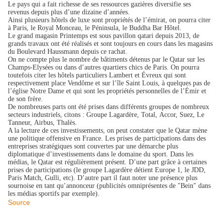
Le pays qui a fait richesse de ses ressources gazières diversifie ses
revenus depuis plus d’une dizaine d’années.
Ainsi plusieurs hôtels de luxe sont propriétés de l’émirat, on pourra citer
à Paris, le Royal Monceau, le Péninsula, le Buddha Bar Hôtel.
Le grand magasin Printemps est sous pavillon qatari depuis 2013, de
grands travaux ont été réalisés et sont toujours en cours dans les magasins
du Boulevard Haussmann depuis ce rachat.
On ne compte plus le nombre de bâtiments détenus par le Qatar sur les
Champs-Elysées ou dans d’autres quartiers chics de Paris. On pourra
toutefois citer les hôtels particuliers Lambert et Évreux qui sont
respectivement place Vendôme et sur l’île Saint Louis, à quelques pas de
l’église Notre Dame et qui sont les propriétés personnelles de l’Émir et
de son frère.
De nombreuses parts ont été prises dans différents groupes de nombreux
secteurs industriels, citons : Groupe Lagardère, Total, Accor, Suez, Le
Tanneur, Airbus, Thalès.
A la lecture de ces investissements, on peut constater que le Qatar mène
une politique offensive en France. Les prises de participations dans des
entreprises stratégiques sont couvertes par une démarche plus
diplomatique d’investissements dans le domaine du sport. Dans les
médias, le Qatar est régulièrement présent. D’une part grâce à certaines
prises de participations (le groupe Lagardère détient Europe 1, le JDD,
Paris Match, Gulli, etc). D’autre part il faut noter une présence plus
sournoise en tant qu’annonceur (publicités omniprésentes de "Bein" dans
les médias sportifs par exemple).
Source