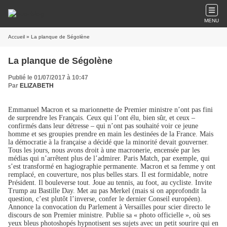
MENU
Accueil
» La planque de Ségolène
La planque de Ségolène
Publié le 01/07/2017 à 10:47
Par
ELIZABETH
Emmanuel Macron et sa marionnette de Premier ministre n’ont pas fini
de surprendre les Français. Ceux qui l’ont élu, bien sûr, et ceux –
confirmés dans leur détresse – qui n’ont pas souhaité voir ce jeune
homme et ses groupies prendre en main les destinées de la France. Mais
la démocratie à la française a décidé que la minorité devait gouverner.
Tous les jours, nous avons droit à une macronerie, encensée par les
médias qui n’arrêtent plus de l’admirer. Paris Match, par exemple, qui
s’est transformé en hagiographie permanente. Macron et sa femme y ont
remplacé, en couverture, nos plus belles stars. Il est formidable, notre
Président. Il bouleverse tout. Joue au tennis, au foot, au cycliste. Invite
Trump au Bastille Day. Met au pas Merkel (mais si on approfondit la
question, c’est plutôt l’inverse, confer le dernier Conseil européen).
Annonce la convocation du Parlement à Versailles pour scier directo le
discours de son Premier ministre. Publie sa « photo officielle », où ses
yeux bleus photoshopés hypnotisent ses sujets avec un petit sourire qui en