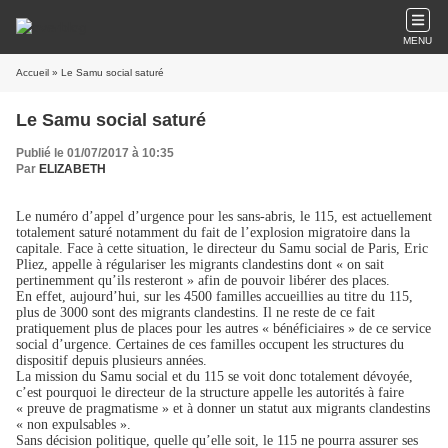
MENU
Accueil
» Le Samu social saturé
Le Samu social saturé
Publié le 01/07/2017 à 10:35
Par
ELIZABETH
Le numéro d’appel d’urgence pour les sans-abris, le 115, est actuellement
totalement saturé notamment du fait de l’explosion migratoire dans la
capitale. Face à cette situation, le directeur du Samu social de Paris, Eric
Pliez, appelle à régulariser les migrants clandestins dont « on sait
pertinemment qu’ils resteront » afin de pouvoir libérer des places.
En effet, aujourd’hui, sur les 4500 familles accueillies au titre du 115,
plus de 3000 sont des migrants clandestins. Il ne reste de ce fait
pratiquement plus de places pour les autres « bénéficiaires » de ce service
social d’urgence. Certaines de ces familles occupent les structures du
dispositif depuis plusieurs années.
La mission du Samu social et du 115 se voit donc totalement dévoyée,
c’est pourquoi le directeur de la structure appelle les autorités à faire
« preuve de pragmatisme » et à donner un statut aux migrants clandestins
« non expulsables ».
Sans décision politique, quelle qu’elle soit, le 115 ne pourra assurer ses