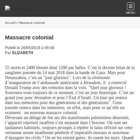
MENU
Accueil
» Massacre colonial
Massacre colonial
Publié le 26/05/2018 à 09:48
Par
ELIZABETH
55 morts et 2400 blessés dont 1200 par balles. C’est le dernier bilan de la
sanglante journée du 14 mai 2018 dans la bande de Gaza. Mais pour
Netanyahou, c’est un “jour glorieux”. Lors de la cérémonie
d’inauguration de l’ambassade américaine à Jérusalem, il a remercié
Donald Trump avec des trémolos dans la voix. “Quel jour glorieux !
Souvenez-vous toujours de ce moment, c’est un jour historique. C’est un
grand jour pour Jérusalem et pour l’État d’Israël. Un jour qui restera
dans nos mémoires pour des générations et des générations”. Cette
journée restera dans les mémoires, en effet, mais pour ce qu’elle est
vraiment : un nouveau massacre colonial.
Déversant un déluge de feu sur des manifestants palestiniens désarmés,
l’appareil répressif israélien s’est surpassé dans l’horreur. Où sont ses
laudateurs habituels, toujours prompts à répéter le laïus officiel sur cette
vertueuse armée israélienne pénétrée d’impératifs moraux et soucieuse
d’épargner les civils ? On ne les entend guère, ils rasent les murs. Quand