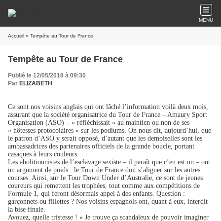
MENU
Accueil
» Tempête au Tour de France
Tempête au Tour de France
Publié le 12/05/2018 à 09:30
Par
ELIZABETH
Ce sont nos voisins anglais qui ont lâché l’information voilà deux mois,
assurant que la société organisatrice du Tour de France – Amaury Sport
Organisation (ASO) – « réfléchissait » au maintien ou non de ses
« hôtesses protocolaires » sur les podiums. On nous dit, aujourd’hui, que
le patron d’ASO y serait opposé, d’autant que les demoiselles sont les
ambassadrices des partenaires officiels de la grande boucle, portant
casaques à leurs couleurs.
Les abolitionnistes de l’esclavage sexiste – il paraît que c’en est un – ont
un argument de poids : le Tour de France doit s’aligner sur les autres
courses. Ainsi, sur le Tour Down Under d’Australie, ce sont de jeunes
coureurs qui remettent les trophées, tout comme aux compétitions de
Formule 1, qui feront désormais appel à des enfants. Question :
garçonnets ou fillettes ? Nos voisins espagnols ont, quant à eux, interdit
la bise finale.
Avouez, quelle tristesse ! « Je trouve ça scandaleux de pouvoir imaginer