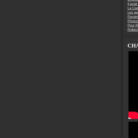
Il avai
La Ca
Les g
Parole
Photos
Pour R
Rollan
CHA