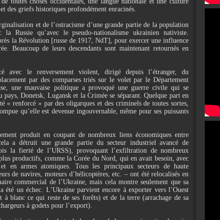
 de toutes choses occidentales, une langue nationale et une culture
s et des griefs historiques profondément enracinés.
ginalisation et de l’ostracisme d’une grande partie de la population
c la Russie qu’avec le pseudo-nationalisme ukrainien nativiste.
après la Révolution [russe de 1917, NdT], pour exercer une influence
iérée. Beaucoup de leurs descendants sont maintenant retournés en
 avec le renversement violent, dirigé depuis l’étranger, du
lacement par des comparses triés sur le volet par le Département
se, une mauvaise politique a provoqué une guerre civile qui se
u pays, Donetsk, Lugansk et la Crimée se séparant. Quelque part en
té « renforcé » par des oligarques et des criminels de toutes sortes,
rrompue qu’elle est devenue ingouvernable, même pour ses puissants
lement produit en coupant de nombreux liens économiques entre
cela a détruit une grande partie du secteur industriel avancé de
fois la fierté de l’URSS), provoquant l’exfiltration de nombreux
x plus productifs, comme la Corée du Nord, qui en avait besoin, avec
e et en armes atomiques. Tous les principaux secteurs de haute
rs de navires, moteurs d’hélicoptères, etc. – ont été relocalisés en
tenaire commercial de l’Ukraine, mais cela montre seulement que sa
t a été un échec. L’Ukraine parvient encore à exporter vers l’Ouest
 à blanc ce qui reste de ses forêts) et de la terre (arrachage de sa
chargeurs à godets pour l’export).