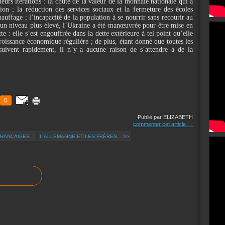
eurs itérations : la chute de la valeur de la monnaie nationale qui a
ion ; la réduction des services sociaux et la fermeture des écoles
uffage ; l’incapacité de la population à se nourrir sans recourir au
À un niveau plus élevé, l’Ukraine a été manœuvrée pour être mise en
e : elle s’est engouffrée dans la dette extérieure à tel point qu’elle
oissance économique régulière ; de plus, étant donné que toutes les
suivent rapidement, il n’y a aucune raison de s’attendre à de la
0
Publié par ELIZABETH
commenter cet article
…
RANÇAISES...
L'ALLEMAGNE ET LES FRÈRES... >>