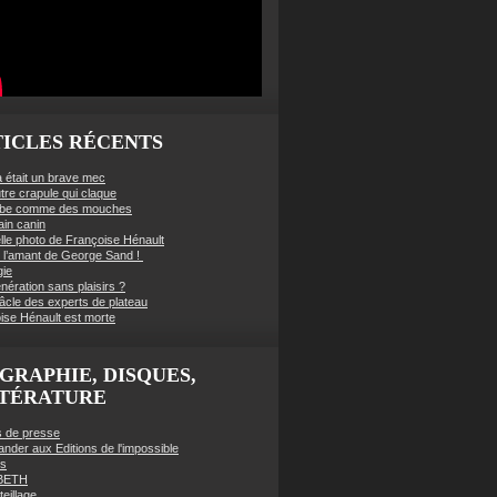
ICLES RÉCENTS
à était un brave mec
tre crapule qui claque
mbe comme des mouches
ain canin
lle photo de Françoise Hénault
té l’amant de George Sand !
gie
nération sans plaisirs ?
âcle des experts de plateau
ise Hénault est morte
GRAPHIE, DISQUES,
TTÉRATURE
es de presse
der aux Editions de l'impossible
es
BETH
eillage