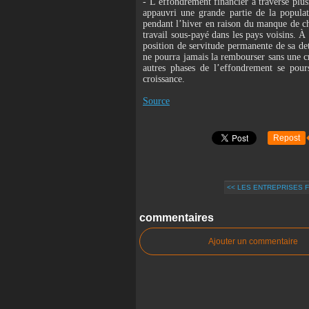
- L’effondrement financier a traversé plusi
appauvri une grande partie de la populat
pendant l’hiver en raison du manque de cha
travail sous-payé dans les pays voisins. 
position de servitude permanente de sa dett
ne pourra jamais la rembourser sans une cr
autres phases de l’effondrement se pour
croissance.
Source
Repost
<< LES ENTREPRISES F
commentaires
Ajouter un commentaire