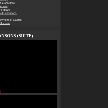
t tué son père
semate
ens mous
s de chansons
aymond et Gabriel
d Hénault
NSONS (SUITE)