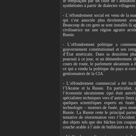
le remplaçant par un culte de l’adulation
synthétisées à partir de dialectes villageoi
- L’effondrement social est venu de la mar
qui s’est associée plus étroitement ave
Beaucoup de ces gens se sont installés là 
civilisatrice sur une région agraire arr
Russie.
- L’effondrement politique a commencé
gouvernement constitutionnel et son remp
d’État américain. Dans sa deuxième pha
poursuit à ce jour, et un démembrement d
cours de route, le parlement ukrainien a é
ce qui a rendu la politique du pays si co
gestionnaires de la CIA.
- L’effondrement commercial a été faci
l’Ukraine et la Russie. En particulier, 
l’économie ukrainienne (qui était autre
spécialistes techniques vers d’autres lieu
quelques scientifiques experts en fusé
technologie – moteurs de fusée, gros moteu
Russie. La Russie reste le principal par
tentative de réorientation vers l’Occiden
des objets tels que des bûches (en coupant
couche arable à l’aide de bulldozers et de 