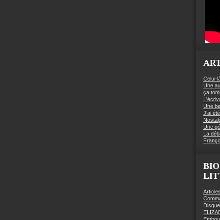
ART
Celui-l
Une au
ça to
L'écriv
Une be
J’ai é
Nostal
Une gé
La déb
Franço
BIO
LI
Articl
Comman
Disqu
ELIZA
Embout