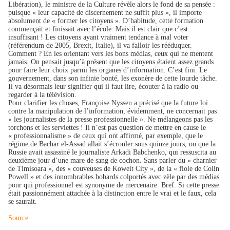
Libération), le ministre de la Culture révèle alors le fond de sa pensée :
puisque « leur capacité de discernement ne suffit plus », il importe
absolument de « former les citoyens ». D’habitude, cette formation
commençait et finissait avec l’école. Mais il est clair que c’est
insuffisant ! Les citoyens ayant vraiment tendance à mal voter
(référendum de 2005, Brexit, Italie), il va falloir les rééduquer.
Comment ? En les orientant vers les bons médias, ceux qui ne mentent
jamais. On pensait jusqu’à présent que les citoyens étaient assez grands
pour faire leur choix parmi les organes d’information. C’est fini. Le
gouvernement, dans son infinie bonté, les exonère de cette lourde tâche.
Il va désormais leur signifier qui il faut lire, écouter à la radio ou
regarder à la télévision.
Pour clarifier les choses, Françoise Nyssen a précisé que la future loi
contre la manipulation de l’information, évidemment, ne concernait pas
« les journalistes de la presse professionnelle ». Ne mélangeons pas les
torchons et les serviettes ! Il n’est pas question de mettre en cause le
« professionnalisme » de ceux qui ont affirmé, par exemple, que le
régime de Bachar el-Assad allait s’écrouler sous quinze jours, ou que la
Russie avait assassiné le journaliste Arkadi Babchenko, qui ressuscita au
deuxième jour d’une mare de sang de cochon. Sans parler du « charnier
de Timisoara », des « couveuses de Koweit City », de la « fiole de Colin
Powell » et des innombrables bobards colportés avec zèle par des médias
pour qui professionnel est synonyme de mercenaire. Bref. Si cette presse
était passionnément attachée à la distinction entre le vrai et le faux, cela
se saurait.
Source