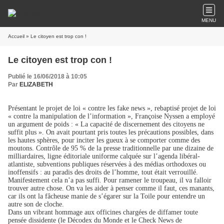
MENU
Accueil
» Le citoyen est trop con !
Le citoyen est trop con !
Publié le 16/06/2018 à 10:05
Par
ELIZABETH
Présentant le projet de loi « contre les fake news », rebaptisé projet de loi
« contre la manipulation de l’information », Françoise Nyssen a employé
un argument de poids : « La capacité de discernement des citoyens ne
suffit plus ». On avait pourtant pris toutes les précautions possibles, dans
les hautes sphères, pour inciter les gueux à se comporter comme des
moutons. Contrôle de 95 % de la presse traditionnelle par une dizaine de
milliardaires, ligne éditoriale uniforme calquée sur l’agenda libéral-
atlantiste, subventions publiques réservées à des médias orthodoxes ou
inoffensifs : au paradis des droits de l’homme, tout était verrouillé.
Manifestement cela n’a pas suffi. Pour ramener le troupeau, il va falloir
trouver autre chose. On va les aider à penser comme il faut, ces manants,
car ils ont la fâcheuse manie de s’égarer sur la Toile pour entendre un
autre son de cloche.
Dans un vibrant hommage aux officines chargées de diffamer toute
pensée dissidente (le Décodex du Monde et le Check News de