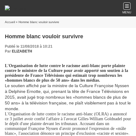
MENU
Accueil
» Homme blanc vouloir survivre
Homme blanc vouloir survivre
Publié le 11/08/2018 à 10:21
Par
ELIZABETH
L'Organisation de lutte contre le racisme anti-blanc porte plainte
contre le ministre de la Culture pour avoir apporté son soutien à la
présidente de France Télévisions qui estimait trop nombreux les
«hommes blancs de plus de 50 ans» dans les médias.
Le soutien affiché par la ministre de la Culture Françoise Nyssen
à Delphine Ernotte, qui, prenant la tête de France Télévisions en
2015, avait jugé
trop nombreux les «hommes blancs de plus de
50 ans» à la télévision française
, ne plaît visiblement pas à tout le
monde.
L'Organisation de lutte contre le racisme anti-blanc (OLRA)
a annoncé
ce 3 juillet avoir confié l'affaire à l'avocat Gilles-William Goldnadel pour
le dépôt d'une plainte devant les tribunaux. Accusant dans un
communiqué Françoise Nyssen d'avoir prononcé l'expression de «mâle
blanc», l'association dénonce un principe d'exclusion «raciste et sexiste».