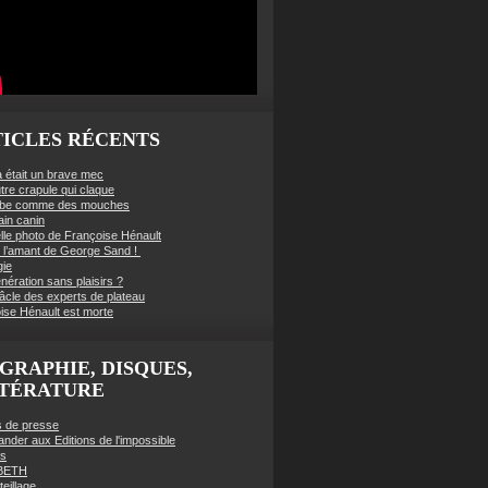
ICLES RÉCENTS
à était un brave mec
tre crapule qui claque
mbe comme des mouches
ain canin
lle photo de Françoise Hénault
té l’amant de George Sand !
gie
nération sans plaisirs ?
âcle des experts de plateau
ise Hénault est morte
GRAPHIE, DISQUES,
TTÉRATURE
es de presse
der aux Editions de l'impossible
es
BETH
eillage