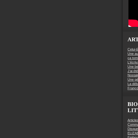
ART
Celui-l
Une au
ça to
L'écriv
Une be
J’ai é
Nostal
Une gé
La déb
Franço
BIO
LI
Articl
Comman
Disqu
ELIZA
Embout