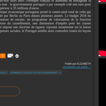
t-elle alors suivi l'exemple français et allemand en soulageant la
 du tout : le gouvernement portugais a par exemple créé une taxe pour
supérieur à 35 millions d'euros.
itique économique portugaise prend le contre-pied total de celle qui
ée par Berlin ou Paris depuis plusieurs années. Le budget 2018 du
ensions de retraite, un programme de valorisation de la fonction
orie du ruissellement, une diminution d'impôts pour les classes
et impose une doctrine de rigueur reposant notamment sur la baisse
épenses sociales, le Portugal semble ainsi contredire toutes les leçons
0
Publié par ELIZABETH
commenter cet article
…
ANCE 2
COMMENT COULER UN GOUVERNEMENT >>