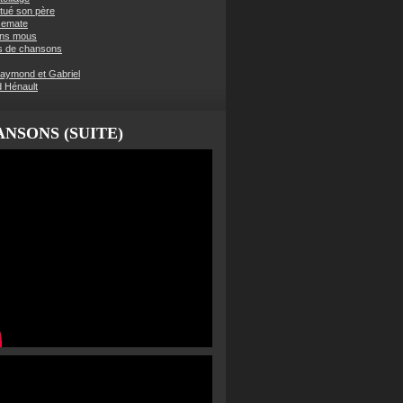
t tué son père
semate
ens mous
s de chansons
aymond et Gabriel
d Hénault
NSONS (SUITE)