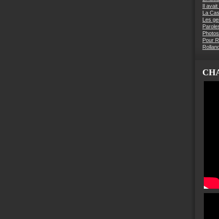
Il avai
La Ca
Les g
Parole
Photos
Pour R
Rollan
CHA