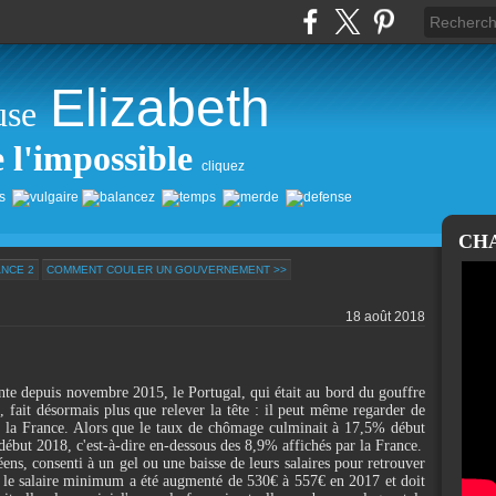
Elizabeth
use
e l'impossible
cliquez
CH
ANCE 2
COMMENT COULER UN GOUVERNEMENT >>
18 août 2018
te depuis novembre 2015, le Portugal, qui était au bord du gouffre
 fait désormais plus que relever la tête : il peut même regarder de
ls la France. Alors que le taux de chômage culminait à 17,5% début
début 2018, c'est-à-dire en-dessous des 8,9% affichés par la France.
ens, consenti à un gel ou une baisse de leurs salaires pour retrouver
, le salaire minimum a été augmenté de 530€ à 557€ en 2017 et doit