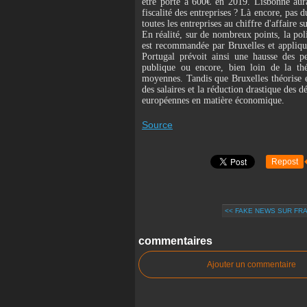
être porté à 600€ en 2019. Lisbonne aurai
fiscalité des entreprises ? Là encore, pas
toutes les entreprises au chiffre d'affaire 
En réalité, sur de nombreux points, la pol
est recommandée par Bruxelles et appliqu
Portugal prévoit ainsi une hausse des p
publique ou encore, bien loin de la thé
moyennes. Tandis que Bruxelles théorise 
des salaires et la réduction drastique des d
européennes en matière économique.
Source
Repost
<< FAKE NEWS SUR FR
commentaires
Ajouter un commentaire