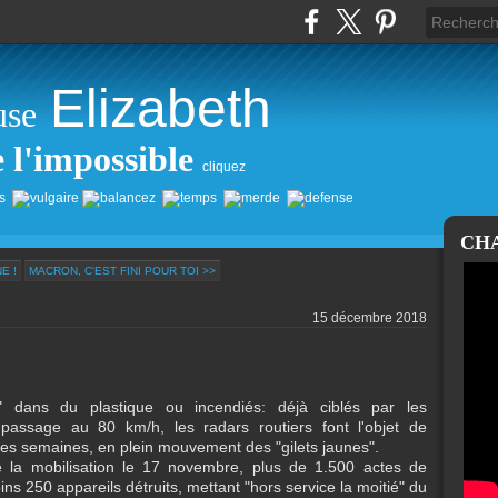
Elizabeth
use
e l'impossible
cliquez
CH
E !
MACRON, C'EST FINI POUR TOI >>
15 décembre 2018
" dans du plastique ou incendiés: déjà ciblés par les
 passage au 80 km/h, les radars routiers font l'objet de
s semaines, en plein mouvement des "gilets jaunes".
 la mobilisation le 17 novembre, plus de 1.500 actes de
s 250 appareils détruits, mettant "hors service la moitié" du