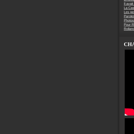
Il avai
La Ca
Les g
Parole
Photos
Pour R
Rollan
CHA