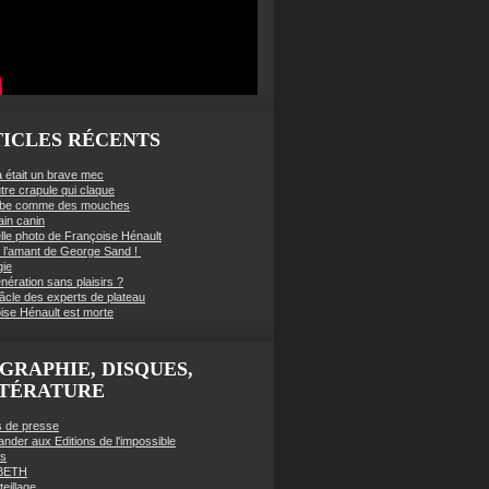
ICLES RÉCENTS
à était un brave mec
tre crapule qui claque
mbe comme des mouches
ain canin
lle photo de Françoise Hénault
té l’amant de George Sand !
gie
nération sans plaisirs ?
âcle des experts de plateau
ise Hénault est morte
GRAPHIE, DISQUES,
TTÉRATURE
es de presse
der aux Editions de l'impossible
es
BETH
eillage