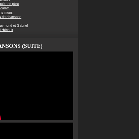
t tué son père
semate
ens mous
s de chansons
aymond et Gabriel
d Hénault
NSONS (SUITE)