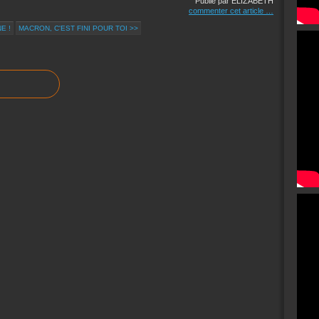
Publié par ELIZABETH
commenter cet article
…
E !
MACRON, C'EST FINI POUR TOI >>