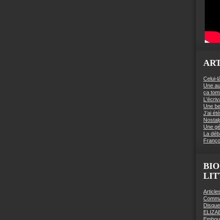
ART
Celui-l
Une au
ça to
L'écriv
Une be
J’ai é
Nostal
Une gé
La déb
Franço
BIO
LI
Articl
Comman
Disqu
ELIZA
Embout