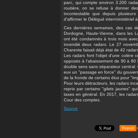
parc, qui compte environ 3.200 radars
routière, on se refuse à donner des c
incontestable que depuis plusieur
d'affirmer le Délégué interministériel
Ces dernières semaines, des cas de 
Dordogne, Haute-Vienne, dans les La
ont été condamnés à trois mois avec s
incendié deux radars. Le 27 novembr
Charente faisait déjà état de 42 rada
Les radars font l'objet d'une colère c
opposés à l'abaissement de 90 à 80 km
double sens sans séparateur central. C
eux un "passage en force" du gouverne
de la fronde de certains élus pour "i
Pour leurs détracteurs, les radars inca
repris par certains "gilets jaunes" q
taxes en général. En 2017, les radars 
Cour des comptes.
Source
Repost