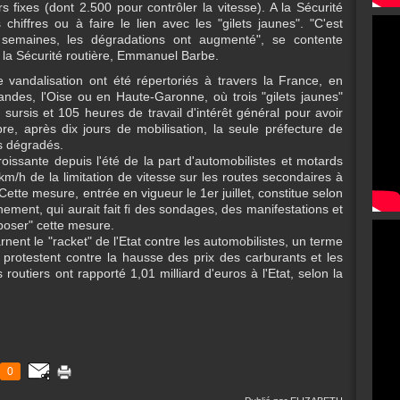
 fixes (dont 2.500 pour contrôler la vitesse). A la Sécurité
hiffres ou à faire le lien avec les "gilets jaunes". "C'est
s semaines, les dégradations ont augmenté", se contente
 à la Sécurité routière, Emmanuel Barbe.
vandalisation ont été répertoriés à travers la France, en
ndes, l'Oise ou en Haute-Garonne, où trois "gilets jaunes"
ursis et 105 heures de travail d'intérêt général pour avoir
e, après dix jours de mobilisation, la seule préfecture de
rs dégradés.
roissante depuis l'été de la part d'automobilistes et motards
/h de la limitation de vitesse sur les routes secondaires à
ette mesure, entrée en vigueur le 1er juillet, constitue selon
ment, qui aurait fait fi des sondages, des manifestations et
mposer" cette mesure.
rnent le "racket" de l'Etat contre les automobilistes, un terme
ui protestent contre la hausse des prix des carburants et les
routiers ont rapporté 1,01 milliard d'euros à l'Etat, selon la
0