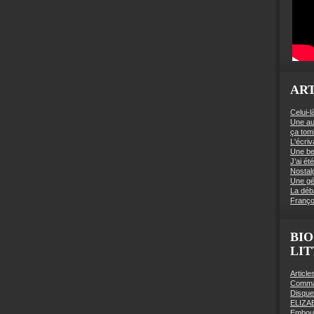
ART
Celui-l
Une au
ça to
L'écriv
Une be
J’ai é
Nostal
Une gé
La déb
Franço
BIO
LI
Articl
Comman
Disqu
ELIZA
Embout