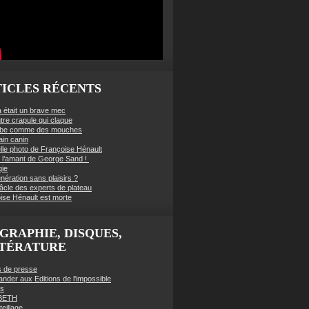
ICLES RÉCENTS
à était un brave mec
tre crapule qui claque
mbe comme des mouches
ain canin
lle photo de Françoise Hénault
té l’amant de George Sand !
gie
nération sans plaisirs ?
âcle des experts de plateau
ise Hénault est morte
GRAPHIE, DISQUES,
TTÉRATURE
es de presse
der aux Editions de l'impossible
es
BETH
eillage