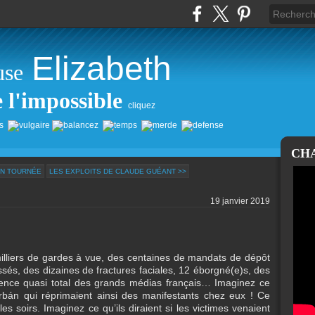
Elizabeth
use
e l'impossible
cliquez
CH
EN TOURNÉE
LES EXPLOITS DE CLAUDE GUÉANT >>
19 janvier 2019
milliers de gardes à vue, des centaines de mandats de dépôt
ssés, des dizaines de fractures faciales, 12 éborgné(e)s, des
ilence quasi total des grands médias français… Imaginez ce
 Orbán qui réprimaient ainsi des manifestants chez eux ! Ce
s soirs. Imaginez ce qu’ils diraient si les victimes venaient