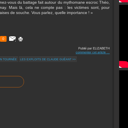
venez-vous du battage fait autour du mythomane escroc Théo,
nay. Mais là, cela ne compte pas : les victimes sont, pour
çaises de souche. Vous parlez, quelle importance ! »
0
Publié par ELIZABETH
commenter cet article
…
EN TOURNÉE
LES EXPLOITS DE CLAUDE GUÉANT >>