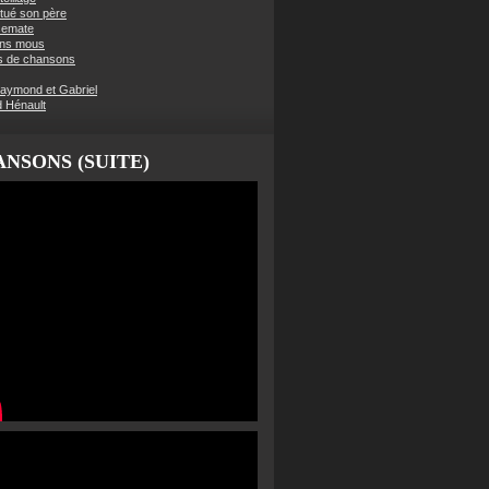
t tué son père
semate
ens mous
s de chansons
aymond et Gabriel
d Hénault
NSONS (SUITE)