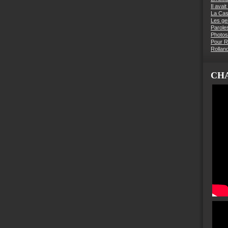
Il avai
La Ca
Les g
Parole
Photos
Pour R
Rollan
CHA