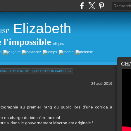
Elizabeth
use
e l'impossible
cliquez
CH
UVAILLE D'HIDALGO
QUIET DAYS IN KABOUL >>
24 août 2019
tographié au premier rang du public lors d’une corrida à
stre en charge du bien-être animal.
tre » dans le gouvernement Macron est originale !