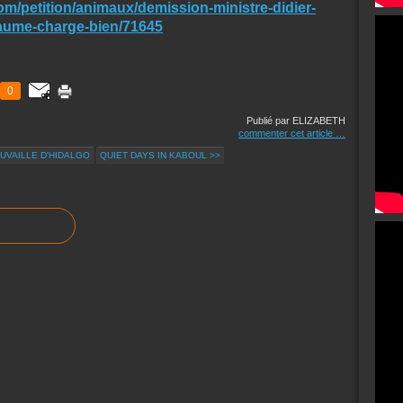
m/petition/animaux/demission-ministre-didier-
laume-charge-bien/71645
0
Publié par ELIZABETH
commenter cet article
…
UVAILLE D'HIDALGO
QUIET DAYS IN KABOUL >>