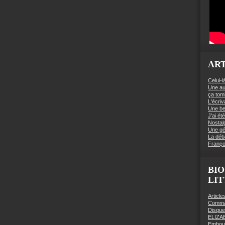
ART
Celui-l
Une au
ça to
L'écriv
Une be
J’ai é
Nostal
Une gé
La déb
Franço
BIO
LI
Articl
Comman
Disqu
ELIZA
Embout