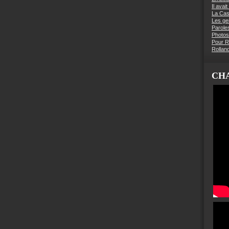
Il avai
La Ca
Les g
Parole
Photos
Pour R
Rollan
CHA