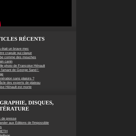
ICLES RÉCENTS
à était un brave mec
tre crapule qui claque
mbe comme des mouches
ain canin
lle photo de Françoise Hénault
té l’amant de George Sand !
gie
nération sans plaisirs ?
âcle des experts de plateau
ise Hénault est morte
GRAPHIE, DISQUES,
TTÉRATURE
es de presse
der aux Editions de l'impossible
es
BETH
eillage