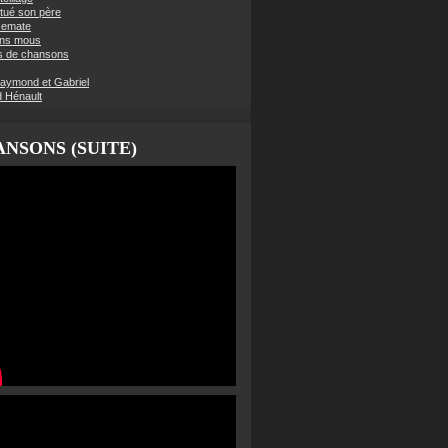
t tué son père
semate
ens mous
s de chansons
aymond et Gabriel
d Hénault
NSONS (SUITE)