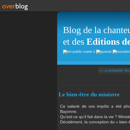
Blog de la chante
et des
Editions d
<< LA DERNIÈRE TRO
Le bien-être du ministre
Ce salarié de vos impôts a été pho
Bayonne.
Qu’est-ce qu’il fait dans la vie ? Mini
Décidément, la conception du « bien-ê