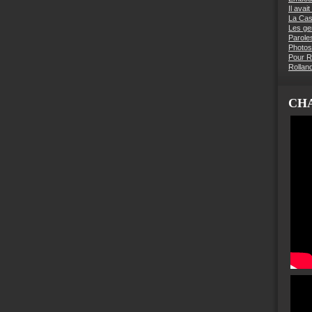
Il avai
La Ca
Les g
Parole
Photos
Pour R
Rollan
CHA