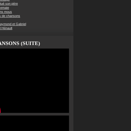
t tué son père
semate
ens mous
s de chansons
aymond et Gabriel
d Hénault
NSONS (SUITE)