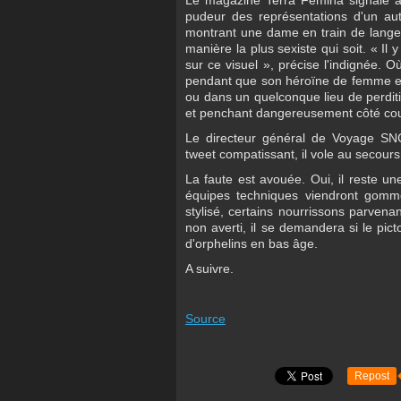
Le magazine Terra Femina signale à
pudeur des représentations d'un au
montrant une dame en train de langer 
manière la plus sexiste qui soit. « Il
sur ce visuel », précise l'indignée. Où
pendant que son héroïne de femme es
ou dans un quelconque lieu de perditi
et penchant dangereusement côté coul
Le directeur général de Voyage SNCF
tweet compatissant, il vole au secours
La faute est avouée. Oui, il reste u
équipes techniques viendront gomme
stylisé, certains nourrissons parvena
non averti, il se demandera si le pi
d'orphelins en bas âge.
A suivre.
Source
Repost