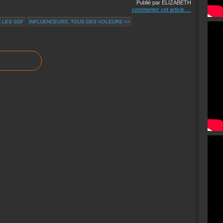
Publié par ELIZABETH
commenter cet article
…
 LES SDF
INFLUENCEURS, TOUS DES VOLEURS >>