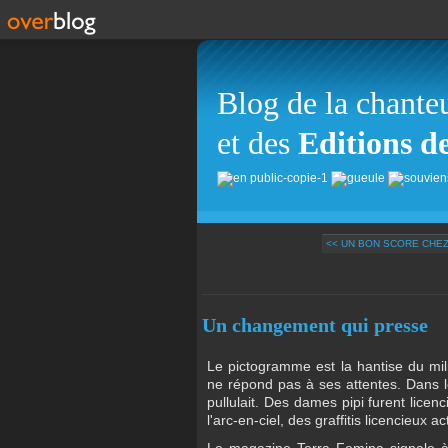
Blog de la chante
et des
Editions d
<< UN BON SCORE CHEZ
Un changement qui presse
Le pictogramme est la hantise du mili
ne répond pas à ses attentes. Dans le
pullulait. Des dames pipi furent lice
l'arc-en-ciel, des graffitis licencieux a