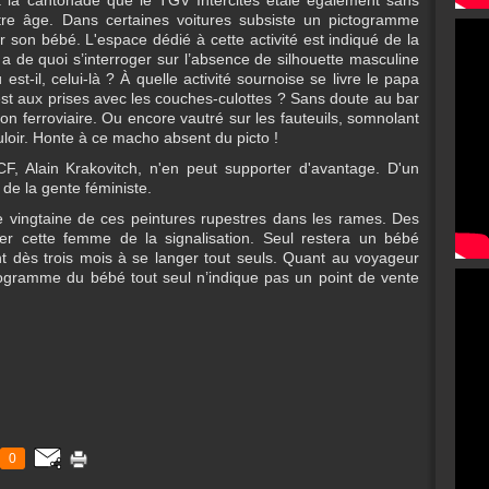
 la cantonade que le TGV Intercités étale également sans
tre âge. Dans certaines voitures subsiste un pictogramme
son bébé. L'espace dédié à cette activité est indiqué de la
 y a de quoi s’interroger sur l’absence de silhouette masculine
 est-il, celui-là ? À quelle activité sournoise se livre le papa
t aux prises avec les couches-culottes ? Sans doute au bar
on ferroviaire. Ou encore vautré sur les fauteuils, somnolant
oir. Honte à ce macho absent du picto !
, Alain Krakovitch, n'en peut supporter d'avantage. D'un
 de la gente féministe.
ne vingtaine de ces peintures rupestres dans les rames. Des
r cette femme de la signalisation. Seul restera un bébé
nt dès trois mois à se langer tout seuls. Quant au voyageur
ctogramme du bébé tout seul n’indique pas un point de vente
0