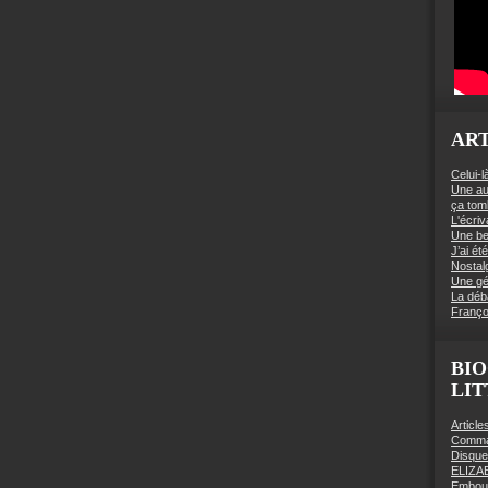
ART
Celui-l
Une au
ça to
L'écriv
Une be
J’ai é
Nostal
Une gé
La déb
Franço
BIO
LI
Articl
Comman
Disqu
ELIZA
Embout