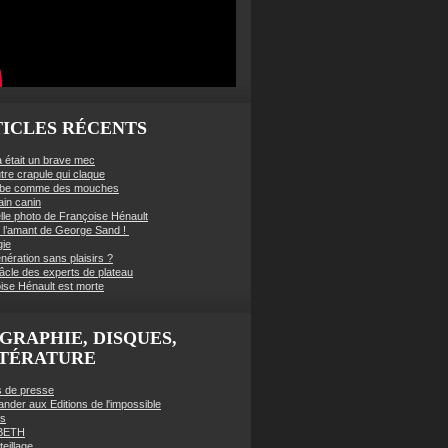
ICLES RÉCENTS
à était un brave mec
tre crapule qui claque
mbe comme des mouches
ain canin
lle photo de Françoise Hénault
té l’amant de George Sand !
gie
nération sans plaisirs ?
âcle des experts de plateau
ise Hénault est morte
GRAPHIE, DISQUES,
TTÉRATURE
es de presse
der aux Editions de l'impossible
es
BETH
eillage