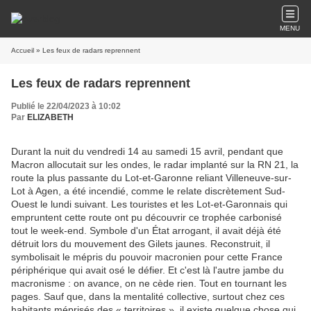
MENU
Accueil
» Les feux de radars reprennent
Les feux de radars reprennent
Publié le 22/04/2023 à 10:02
Par
ELIZABETH
Durant la nuit du vendredi 14 au samedi 15 avril, pendant que
Macron allocutait sur les ondes, le radar implanté sur la RN 21, la
route la plus passante du Lot-et-Garonne reliant Villeneuve-sur-
Lot à Agen, a été incendié, comme le relate discrètement Sud-
Ouest le lundi suivant. Les touristes et les Lot-et-Garonnais qui
empruntent cette route ont pu découvrir ce trophée carbonisé
tout le week-end. Symbole d'un État arrogant, il avait déjà été
détruit lors du mouvement des Gilets jaunes. Reconstruit, il
symbolisait le mépris du pouvoir macronien pour cette France
périphérique qui avait osé le défier. Et c'est là l'autre jambe du
macronisme : on avance, on ne cède rien. Tout en tournant les
pages. Sauf que, dans la mentalité collective, surtout chez ces
habitants méprisés des « territoires », il existe quelque chose qui