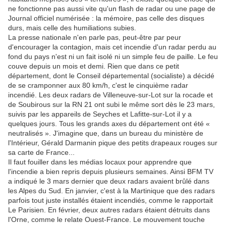
ne fonctionne pas aussi vite qu'un flash de radar ou une page de
Journal officiel numérisée : la mémoire, pas celle des disques
durs, mais celle des humiliations subies.
La presse nationale n'en parle pas, peut-être par peur
d'encourager la contagion, mais cet incendie d'un radar perdu au
fond du pays n'est ni un fait isolé ni un simple feu de paille. Le feu
couve depuis un mois et demi. Rien que dans ce petit
département, dont le Conseil départemental (socialiste) a décidé
de se cramponner aux 80 km/h, c'est le cinquième radar
incendié. Les deux radars de Villeneuve-sur-Lot sur la rocade et
de Soubirous sur la RN 21 ont subi le même sort dès le 23 mars,
suivis par les appareils de Seyches et Lafitte-sur-Lot il y a
quelques jours. Tous les grands axes du département ont été «
neutralisés ». J'imagine que, dans un bureau du ministère de
l'Intérieur, Gérald Darmanin pique des petits drapeaux rouges sur
sa carte de France...
Il faut fouiller dans les médias locaux pour apprendre que
l'incendie a bien repris depuis plusieurs semaines. Ainsi BFM TV
a indiqué le 3 mars dernier que deux radars avaient brûlé dans
les Alpes du Sud. En janvier, c'est à la Martinique que des radars
parfois tout juste installés étaient incendiés, comme le rapportait
Le Parisien. En février, deux autres radars étaient détruits dans
l'Orne, comme le relate Ouest-France. Le mouvement touche