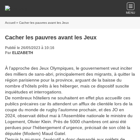
MENU
Accueil
» Cacher les pauvres avant les Jeux
Cacher les pauvres avant les Jeux
Publié le 26/05/2023 à 10:16
Par
ELIZABETH
À l'approche des Jeux Olympiques, le gouvernement veut inciter
des milliers de sans-abri, principalement des migrants, à quitter la
région parisienne pour la province, arguant de la baisse du
nombre d'hôtels prêts à les héberger, mais ce dispositif suscite
inquiétudes et interrogations.
De nombreux hôteliers ne souhaitent en effet plus accueillir ces
publics précaires car ils attendent un afflux de clientèle lors de la
coupe du monde de rugby l'automne prochain, et des JO en
2024, observait début mai à l'Assemblée nationale le ministre du
Logement, Olivier Klein. Près de 5000 chambres ont ainsi été
perdues pour l'hébergement d'urgence, précisait de son côté la
députée (Modem) Maud Gatel.
Depuis la mi-mars, l'exécutif a donc demandé aux préfets de