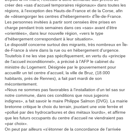
créer des «sas d'accueil temporaires régionaux» dans toutes les
régions, à l'exception des Hauts-de-France et de la Corse, afin
de «désengorger les centres d'hébergement» d'Île-de-France.
Les personnes invitées à partir sont censées être prises en
charge pendant trois semaines dans ces «sas» avant d'être
«orientées», dans leur nouvelle région, «vers le type
d'hébergement correspondant à leur situation».
Le dispositif concerne surtout des migrants, très nombreux en Île-
de-France à vivre dans la rue ou en hébergement d'urgence.
Toutefois il ne les vise pas spécifiquement, en vertu du «principe
de l'accueil inconditionnel», a précisé à l'AFP le cabinet du
ministre du Logement. Désignée par le gouvernement pour
accueillir un tel centre d'accueil, la ville de Bruz, (18.000
habitants, près de Rennes), a fait part mardi de son
mécontentement.
«Nous ne sommes pas favorables à l'installation d'un tel sas sur
notre commune, dans ces conditions que nous jugeons
indignes», a fait savoir le maire Philippe Salmon (DVG). La mairie
bretonne critique le choix du terrain, jouxtant une voie ferrée et
«pollué par des hydrocarbures et des métaux lourds», et affirme
que les futurs occupants du centre d'accueil ne viendraient pas
«par choix».
On peut par ailleurs «s'étonner de la concordance de l'arrivée