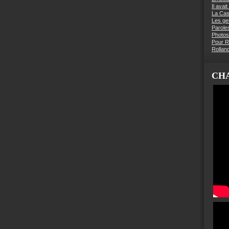
Il avai
La Ca
Les g
Parole
Photos
Pour R
Rollan
CHA