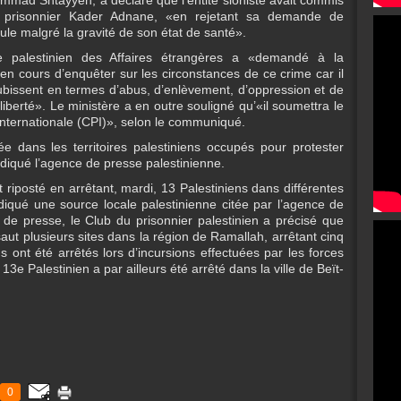
mmad Shtayyeh, a déclaré que l’entité sioniste avait commis
e prisonnier Kader Adnane, «en rejetant sa demande de
lule malgré la gravité de son état de santé».
 palestinien des Affaires étrangères a «demandé à la
n cours d’enquêter sur les circonstances de ce crime car il
ubissent en termes d’abus, d’enlèvement, d’oppression et de
 liberté». Le ministère a en outre souligné qu’«il soumettra le
internationale (CPI)», selon le communiqué.
 dans les territoires palestiniens occupés pour protester
diqué l’agence de presse palestinienne.
t riposté en arrêtant, mardi, 13 Palestiniens dans différentes
diqué une source locale palestinienne citée par l’agence de
 presse, le Club du prisonnier palestinien a précisé que
saut plusieurs sites dans la région de Ramallah, arrêtant cinq
s ont été arrêtés lors d’incursions effectuées par les forces
 13e Palestinien a par ailleurs été arrêté dans la ville de Beït-
0