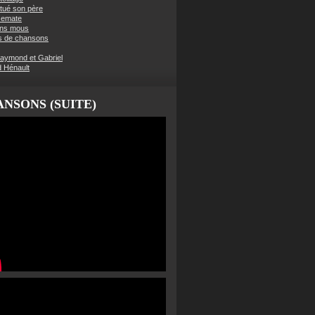
t tué son père
semate
ens mous
s de chansons
aymond et Gabriel
d Hénault
NSONS (SUITE)