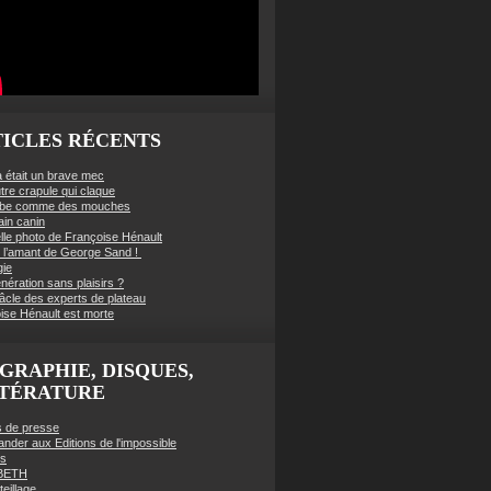
ICLES RÉCENTS
à était un brave mec
tre crapule qui claque
mbe comme des mouches
ain canin
lle photo de Françoise Hénault
té l’amant de George Sand !
gie
nération sans plaisirs ?
âcle des experts de plateau
ise Hénault est morte
GRAPHIE, DISQUES,
TTÉRATURE
es de presse
der aux Editions de l'impossible
es
BETH
eillage