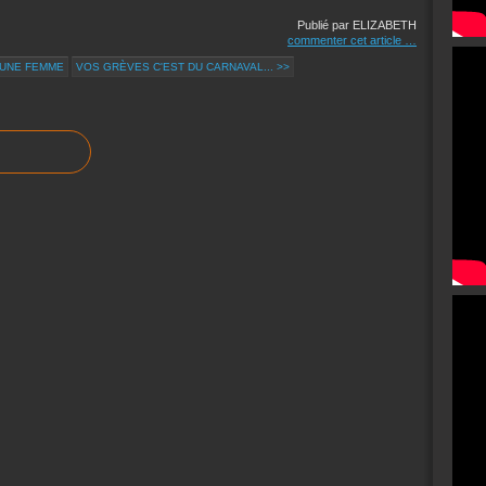
Publié par ELIZABETH
commenter cet article
…
'UNE FEMME
VOS GRÈVES C'EST DU CARNAVAL... >>