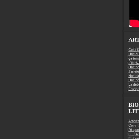
ART
Celui-l
Une au
ça to
L'écriv
Une be
J’ai é
Nostal
Une gé
La déb
Franço
BIO
LI
Articl
Comman
Disqu
ELIZA
Embout