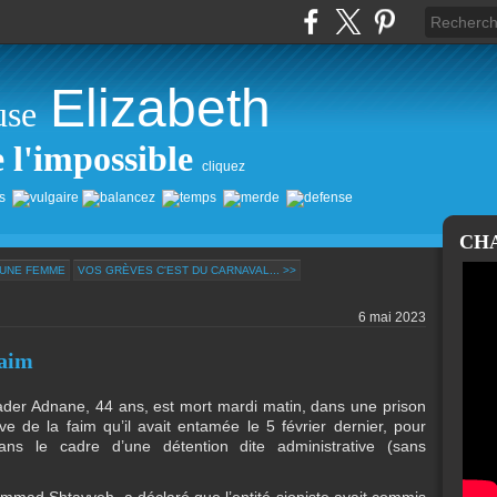
Elizabeth
use
e l'impossible
cliquez
CH
'UNE FEMME
VOS GRÈVES C'EST DU CARNAVAL... >>
6 mai 2023
faim
hader Adnane, 44 ans, est mort mardi matin, dans une prison
e de la faim qu’il avait entamée le 5 février dernier, pour
dans le cadre d’une détention dite administrative (sans