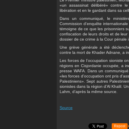
Le Premier ministre palestinien, Moha
«un assassinat délibéré» contre l
libération et en le gardant dans sa cel
Dans un communiqué, le ministère
Commission d’enquête internationale e
témoigne de ce que les prisonniers s
confiscation de leurs droits et de leur
dossier de ce crime à la Cour pénale 
Une grève générale a été déclenchée
contre la mort de Khader Adnane, a in
Les forces de l’occupation sioniste on
régions en Cisjordanie occupée, a in
presse WAFA. Dans un communiqué de
«les forces d’occupation ont pris d’as
Palestiniens». Sept autres Palestinien
sionistes dans la région d’Al Khalil. Un
Lahm, d’après la même source.
Source
Repost