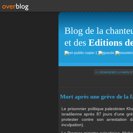
Blog de la chante
et des
Editions d
<< DEMANDER LA MAIN D
Mort après une grève de la 
Le prisonnier politique palestinien K
israélienne après 87 jours d’une grèv
protester contre son arrestation 
inculpation).