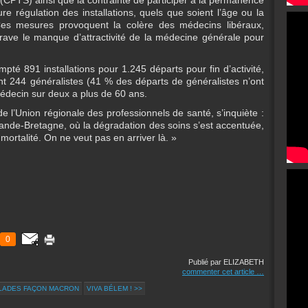
é (CPTS) ainsi que la contrainte de participer à la permanence
ure régulation des installations, quels que soient l’âge ou la
 Ces mesures provoquent la colère des médecins libéraux,
rave le manque d’attractivité de la médecine générale pour
té 891 installations pour 1.245 départs pour fin d’activité,
t 244 généralistes (41 % des départs de généralistes n’ont
médecin sur deux a plus de 60 ans.
de l’Union régionale des professionnels de santé, s’inquiète :
ande-Bretagne, où la dégradation des soins s’est accentuée,
ortalité. On ne veut pas en arriver là. »
.
0
Publié par ELIZABETH
commenter cet article
…
ULADES FAÇON MACRON
VIVA BÉLEM ! >>