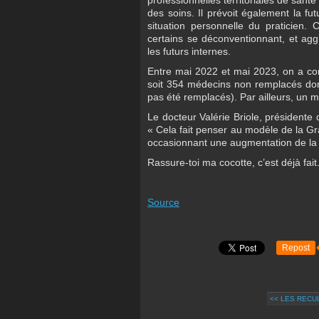
professionnelles territoriales de sant
des soins. Il prévoit également la fut
situation personnelle du praticien.
certains se déconventionnant, et agg
les futurs internes.
Entre mai 2022 et mai 2023, on a comp
soit 354 médecins non remplacés don
pas été remplacés). Par ailleurs, un 
Le docteur Valérie Briole, présidente 
« Cela fait penser au modèle de la Gr
occasionnant une augmentation de la m
Rassure-toi ma cocotte, c’est déjà fait
Source
Repost
<< LES REC