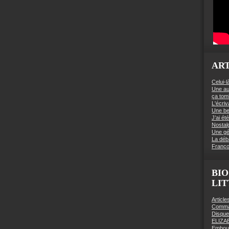
ART
Celui-l
Une au
ça to
L'écriv
Une be
J’ai é
Nostal
Une gé
La déb
Franço
BIO
LI
Articl
Comman
Disqu
ELIZA
Embout