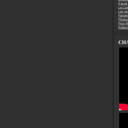
Il avai
La Ca
Les g
Parole
Photos
Pour R
Rollan
CHA