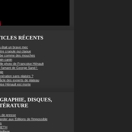
ICLES RÉCENTS
à était un brave mec
tre crapule qui claque
mbe comme des mouches
ain canin
lle photo de Françoise Hénault
té l’amant de George Sand !
gie
nération sans plaisirs ?
âcle des experts de plateau
ise Hénault est morte
GRAPHIE, DISQUES,
TTÉRATURE
es de presse
der aux Editions de l'impossible
es
BETH
eillage