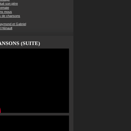
t tué son père
semate
ens mous
s de chansons
aymond et Gabriel
d Hénault
NSONS (SUITE)