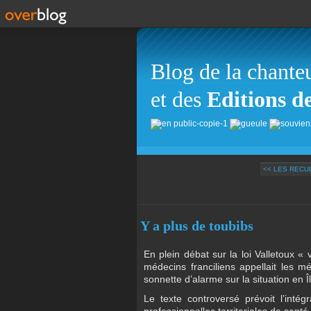
Blog de la chante
et des
Editions d
<< LES REC
Y a plus de toubibs
En plein débat sur la loi Valletoux « 
médecins franciliens appellait les mé
sonnette d’alarme sur la situation en 
Le texte controversé prévoit l’int