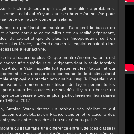
isme historique.
ser le lecteur découvrir qu’il s’agit en réalité de prolétaires.
u terme : celui qui n’ayant que ses bras et/ou sa tête pour
 sa force de travail- contre un salaire.
champ du prolétariat en montrant d’une part la baisse du
t d’autre part que ce travailleur est en réalité dépendant,
les, du capital et que de plus, les ‘indépendants’ sont en
ore plus féroce, forcés d’avancer le capital constant (leur
cessaire à leur activité.
ans ce livre beaucoup plus. Ce que montre Antoine Vatan, c’est
 cadres très supérieurs ou dirigeants dont la seule fonction
, qu’Antoine Vatan appelle fort justement les ‘Kapos,’ et qui
 oppriment, il y a une sorte de communauté de destin salarial
mble employé ou ouvrier non qualifié jusqu’à l’ingénieur ou
oine Vatan la démontre en utilisant de façon pertinente les
e pour toutes les couches de salariés, il y a eu baisse du
 que cette baisse a touché plus particulièrement les salaires
tre 1980 et 2017.
s, Antoine Vatan dresse un tableau très réaliste et qui
situation du prolétariat en France sans omettre aucune des
ent y avoir entre un cadre et un salarié non-qualifié.
montre qu’il faut faire une différence entre lutte (des classes)
stes et concurrence entre salariés, concurrence organisée par