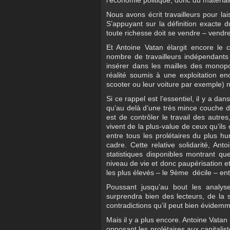
l’économie politique, donc du matérial
Nous avons écrit travailleurs pour lais
S’appuyant sur la définition exacte d
toute richesse doit se vendre – vendre
Et Antoine Vatan élargit encore le 
nombre de travailleurs indépendants e
insérer dans les mailles des monopo
réalité soumis à une exploitation enc
scooter ou leur voiture par exemple) né
Si ce rappel est l’essentiel, il y a d
qu’au delà d’une très mince couche de
est de contrôler le travail des autres
vivent de la plus-value de ceux qu’ils
entre tous les prolétaires du plus hu
cadre. Cette relative solidarité, Ant
statistiques disponibles montrant qu
niveau de vie et donc paupérisation et
les plus élevés – le 9ème décile – en
Poussant jusqu’au bout les analyse
surprendra bien des lecteurs, de la 
contradictions qu’il peut bien évidemm
Mais il y a plus encore. Antoine Vatan 
opposant les prolétaires aux capitali