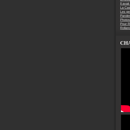
Il avai
La Ca
Les g
Parole
Photos
Pour R
Rollan
CHA