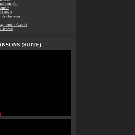
t tué son père
semate
ens mous
s de chansons
aymond et Gabriel
d Hénault
NSONS (SUITE)