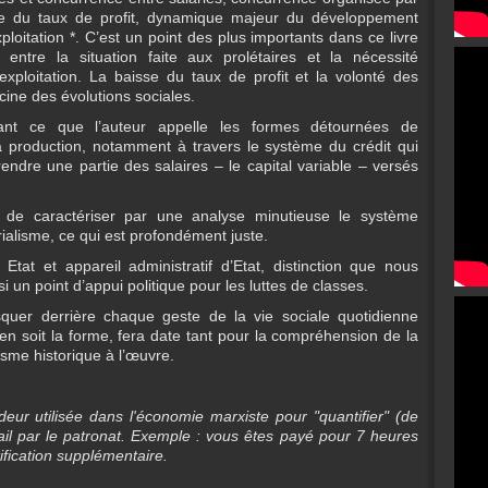
sse du taux de profit, dynamique majeur du développement
xploitation *. C’est un point des plus importants dans ce livre
entre la situation faite aux prolétaires et la nécessité
exploitation. La baisse du taux de profit et la volonté des
acine des évolutions sociales.
nt ce que l’auteur appelle les formes détournées de
la production, notamment à travers le système du crédit qui
rendre une partie des salaires – le capital variable – versés
e de caractériser par une analyse minutieuse le système
lisme, ce qui est profondément juste.
e Etat et appareil administratif d’Etat, distinction que nous
si un point d’appui politique pour les luttes de classes.
quer derrière chaque geste de la vie sociale quotidienne
’en soit la forme, fera date tant pour la compréhension de la
isme historique à l’œuvre.
deur utilisée dans l'économie marxiste pour "quantifier" (de
avail par le patronat. Exemple : vous êtes payé pour 7 heures
tification supplémentaire.