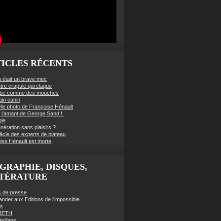
ICLES RÉCENTS
à était un brave mec
tre crapule qui claque
mbe comme des mouches
ain canin
lle photo de Françoise Hénault
té l’amant de George Sand !
gie
nération sans plaisirs ?
âcle des experts de plateau
ise Hénault est morte
GRAPHIE, DISQUES,
TTÉRATURE
es de presse
der aux Editions de l'impossible
es
BETH
eillage