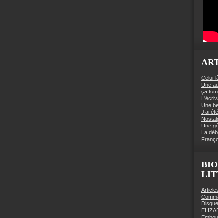
ART
Celui-l
Une au
ça to
L'écriv
Une be
J’ai é
Nostal
Une gé
La déb
Franço
BIO
LI
Articl
Comman
Disqu
ELIZA
Embout