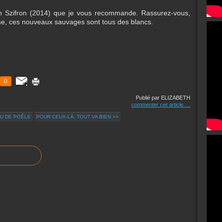
 Szifron (2014) que je vous recommande. Rassurez-vous,
me, ces nouveaux sauvages sont tous des blancs.
0
Publié par ELIZABETH
commenter cet article
…
AU DE POÊLE
POUR CEUX-LÀ, TOUT VA BIEN >>