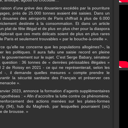
ge, antilope, agouti ou crocodile…
 raison d’une grève des douaniers excédés par la pourriture
ages, près de 25.000 tonnes avaient été saisies. Dans un
s douanes des aéroports de Paris chiffrait à plus de 6.000
rictement destinée à la consommation. Et dans un article
n plat de fête illégal et de plus en plus cher pour la diaspora
plorait que ces mets délicats soient de plus en plus rares
de Paris et seulement trouvables « par le bouche-à-oreille ».
ce qu’elle ne concerne que les populations allogènes?–, la
 les politiques. Il aura fallu une saisie record en pleine
 le gouvernement sur le sujet. C’est Serge Babary, sénateur
a question : 36 tonnes de « denrées périssables illégales »
l 2 de Roissy en 2021 - ce qui ne représenterait, selon les
el -, il demande quelles mesures « compte prendre le
ntir la sécurité sanitaire des Français et préserver ces
 menacée ».
anvier 2023, annonce la formation d’agents supplémentaires
hypothèses : « Afin d'accroître la lutte contre ce phénomène,
 renforcement des actions menées sur les plates-formes
ly (94), hub du Maghreb, par lesquelles pourraient (sic)
de de brousse. »