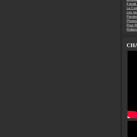
Il avai
La Ca
Les g
Parole
Photos
Pour R
Rollan
CHA