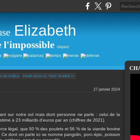
Elizabeth
use
e l'impossible
cliquez
CH
AU DE POÊLE
POUR CEUX-LÀ, TOUT VA BIEN >>
27 janvier 2024
ssant sur notre sol mais dont personne ne parle : celui de la
stimé à 23 milliards d’euros par an (chiffres de 2021).
ce légal, que 50 % des poulets et 56 % de la viande bovine
Ce dont on parle ici se nomme pangolin, porc-épic, poisson