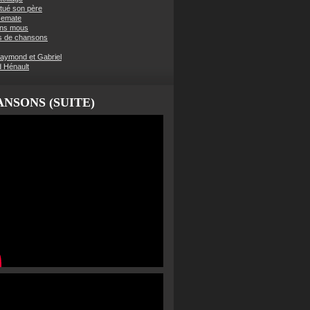
t tué son père
semate
ens mous
s de chansons
aymond et Gabriel
d Hénault
NSONS (SUITE)