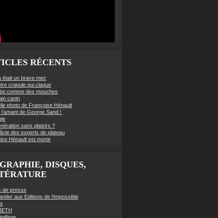
ICLES RÉCENTS
à était un brave mec
tre crapule qui claque
mbe comme des mouches
ain canin
lle photo de Françoise Hénault
té l’amant de George Sand !
gie
nération sans plaisirs ?
âcle des experts de plateau
ise Hénault est morte
GRAPHIE, DISQUES,
TTÉRATURE
es de presse
der aux Editions de l'impossible
es
BETH
eillage