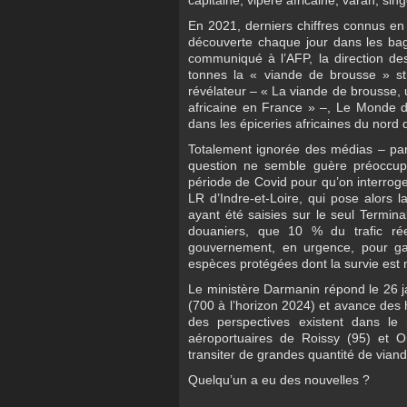
capitaine, vipère africaine, varan, sin
En 2021, derniers chiffres connus en
découverte chaque jour dans les bag
communiqué à l’AFP, la direction de
tonnes la « viande de brousse » st
révélateur – « La viande de brousse, u
africaine en France » –, Le Monde dé
dans les épiceries africaines du nord 
Totalement ignorée des médias – par
question ne semble guère préoccuper
période de Covid pour qu’on interroge
LR d’Indre-et-Loire, qui pose alors l
ayant été saisies sur le seul Termina
douaniers, que 10 % du trafic ré
gouvernement, en urgence, pour gara
espèces protégées dont la survie est
Le ministère Darmanin répond le 26 j
(700 à l’horizon 2024) et avance des 
des perspectives existent dans le
aéroportuaires de Roissy (95) et Or
transiter de grandes quantité de vian
Quelqu’un a eu des nouvelles ?