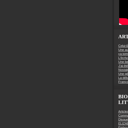
ART
Celui-l
Une au
ça to
L'écriv
Une be
J’ai é
Nostal
Une gé
La déb
Franço
BIO
LI
Articl
Comman
Disqu
ELIZA
Embout