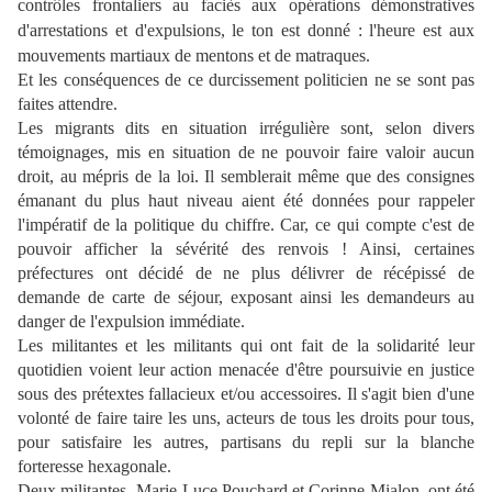
contrôles frontaliers au faciès aux opérations démonstratives
d'arrestations et d'expulsions, le ton est donné : l'heure est aux
mouvements martiaux de mentons et de matraques.
Et les conséquences de ce durcissement politicien ne se sont pas
faites attendre.
Les migrants dits en situation irrégulière sont, selon divers
témoignages, mis en situation de ne pouvoir faire valoir aucun
droit, au mépris de la loi. Il semblerait même que des consignes
émanant du plus haut niveau aient été données pour rappeler
l'impératif de la politique du chiffre. Car, ce qui compte c'est de
pouvoir afficher la sévérité des renvois ! Ainsi, certaines
préfectures ont décidé de ne plus délivrer de récépissé de
demande de carte de séjour, exposant ainsi les demandeurs au
danger de l'expulsion immédiate.
Les militantes et les militants qui ont fait de la solidarité leur
quotidien voient leur action menacée d'être poursuivie en justice
sous des prétextes fallacieux et/ou accessoires. Il s'agit bien d'une
volonté de faire taire les uns, acteurs de tous les droits pour tous,
pour satisfaire les autres, partisans du repli sur la blanche
forteresse hexagonale.
Deux militantes, Marie-Luce Pouchard et Corinne Mialon, ont été