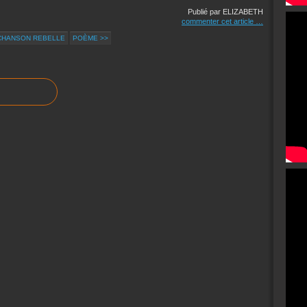
Publié par ELIZABETH
commenter cet article
…
CHANSON REBELLE
POÈME >>