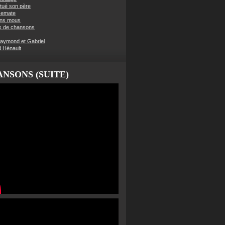
t tué son père
semate
ens mous
s de chansons
aymond et Gabriel
d Hénault
NSONS (SUITE)