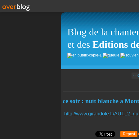
Blog de la chante
et des
Editions d
<< 
ce soir : nuit blanche à Mont
http://www.girandole.fr/AUT12_nu
Repost