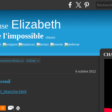
Elizabeth
use
e l'impossible
cliquez
CH
CHANSON REBELLE
POÈME >>
6 octobre 2012
reuil
it_blanche.html
0