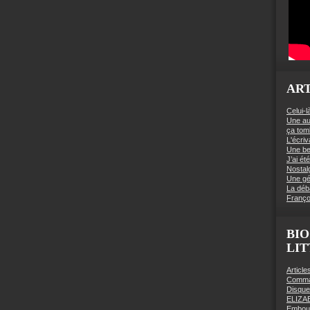
ART
Celui-l
Une au
ça to
L'écriv
Une be
J’ai é
Nostal
Une gé
La déb
Franço
BIO
LI
Articl
Comman
Disqu
ELIZA
Embout