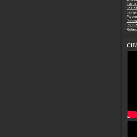
Il avai
La Ca
Les g
Parole
Photos
Pour R
Rollan
CHA