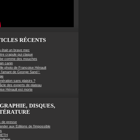
ICLES RÉCENTS
à était un brave mec
tre crapule qui claque
mbe comme des mouches
ain canin
lle photo de Françoise Hénault
té l’amant de George Sand !
gie
nération sans plaisirs ?
âcle des experts de plateau
ise Hénault est morte
GRAPHIE, DISQUES,
TTÉRATURE
es de presse
der aux Editions de l'impossible
es
BETH
eillage