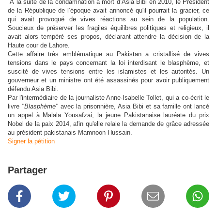
À la suite de la condamnation à mort d’Asia Bibi en 2010, le Président
de la République de l’époque avait annoncé qu'il pourrait la gracier, ce
qui avait provoqué de vives réactions au sein de la population.
Soucieux de préserver les fragiles équilibres politiques et religieux, il
avait alors tempéré ses propos, déclarant attendre la décision de la
Haute cour de Lahore.
Cette affaire très emblématique au Pakistan a cristallisé de vives
tensions dans le pays concernant la loi interdisant le blasphème, et
suscité de vives tensions entre les islamistes et les autorités. Un
gouverneur et un ministre ont été assassinés pour avoir publiquement
défendu Asia Bibi.
Par l'intermédiaire de la journaliste Anne-Isabelle Tollet, qui a co-écrit le
livre
"Blasphème"
avec la prisonnière, Asia Bibi et sa famille ont lancé
un appel à Malala Yousafzai, la jeune Pakistanaise lauréate du prix
Nobel de la paix 2014, afin qu'elle relaie la demande de grâce adressée
au président pakistanais Mamnoon Hussain.
Signer la pétition
Partager