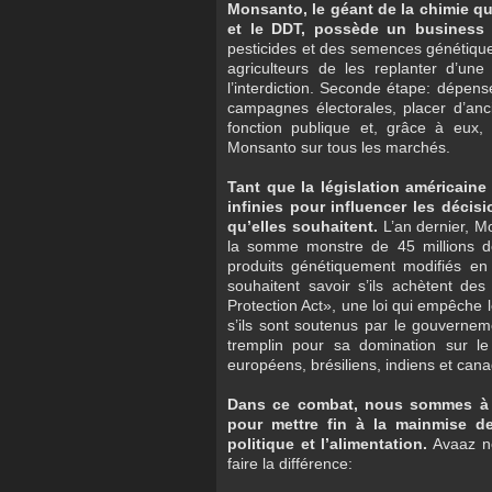
Monsanto, le géant de la chimie qu
et le DDT, possède un business p
pesticides et des semences génétiquem
agriculteurs de les replanter d’une
l’interdiction. Seconde étape: dépense
campagnes électorales, placer d’an
fonction publique et, grâce à eux, 
Monsanto sur tous les marchés.
Tant que la législation américain
infinies pour influencer les décisio
qu’elles souhaitent.
L’an dernier, M
la somme monstre de 45 millions de 
produits génétiquement modifiés en 
souhaitent savoir s’ils achètent de
Protection Act», une loi qui empêche 
s’ils sont soutenus par le gouverne
tremplin pour sa domination sur l
européens, brésiliens, indiens et cana
Dans ce combat, nous sommes à 
pour mettre fin à la mainmise d
politique et l’alimentation.
Avaaz ne
faire la différence: