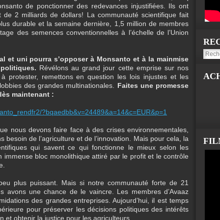
onsanto de ponctionner des redevances injustifiées. Ils ont
de 2 milliards de dollars! La communauté scientifique fait
us durable et la semaine dernière, 1,5 million de membres
etage des semences conventionnelles à l’échelle de l’Union
RE
l et uni pourra s’opposer à Monsanto et à la mainmise
politiques.
Révélons au grand jour cette emprise sur nos
AC
à protester, remettons en question les lois injustes et les
 lobbies des grandes multinationales.
Faites une promesse
dès maintenant :
monsanto_rendfr2/?bqaedbb&v=24489&a=14&c=EUR&p=1
ue nous devons faire face à des crises environnementales,
 besoin de l’agriculture et de l’innovation. Mais pour cela, la
FI
ientifiques qui savent ce qui fonctionne le mieux selon les
immense bloc monolithique attiré par le profit et le contrôle
e.
peu plus puissant. Mais si notre communauté forte de 21
ous avons une chance de le vaincre. Les membres d’Avaaz
idations des grandes entreprises. Aujourd’hui, il est temps
rieure pour préserver les décisions politiques des intérêts
n et obtenir la justice pour les agriculteurs.