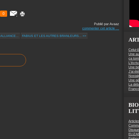
0
Publié par Avaaz
commenter cet article
…
ALLIANCE...
FABIUS ET LES AUTRES BRANLEURS... >>
ART
Celui-l
Une au
ça to
L'écriv
Une be
J’ai é
Nostal
Une gé
La déb
Franço
BIO
LI
Articl
Comman
Disqu
ELIZA
Embout