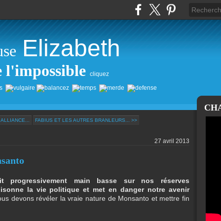
Elizabeth
use
e l'impossible
cliquez
CH
ALLIANCE...
FABIUS ET LES AUTRES BRANLEURS... >>
27 avril 2013
nsanto
ait progressivement main basse sur nos réserves
isonne la vie politique et met en danger notre avenir
nous devons révéler la vraie nature de Monsanto et mettre fin