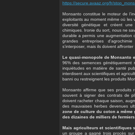
https://secure.avaaz.org/fr/stop_
Monsanto constitue le moteur de l’indu
exploitants au moment même où les va
diversité génétique et créent une
chimiques. Ironie du sort, nous ne sav
durable a permis une augmentation d
grandes entreprises d’agrochimie
s’interposer, mais ils doivent affronte
Le quasi-monopole de Monsanto es
96% des semences génétiquement mod
inquiétudes en matière de santé pub
interdisent aux scientifiques et agri
banni ou restreignent les produits Mo
Monsanto affirme que ses produits re
souvent à signer des contrats de pl
doivent racheter chaque saison, augmen
des mauvaises herbes devenues ultr
zone de culture du coton a même g
des dizaines de milliers de fermier
Mais agriculteurs et scientifiques se
un groupe a gagné trois procès sur 