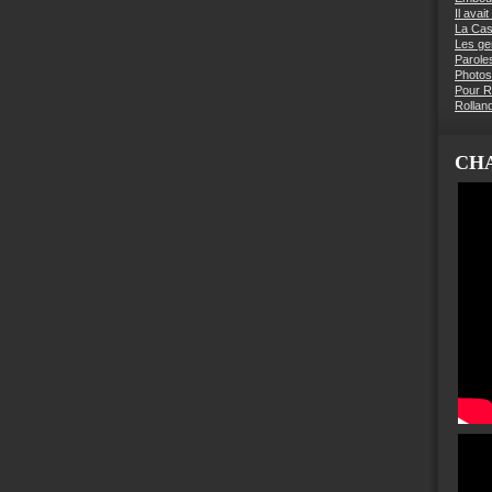
Il avai
La Ca
Les g
Parole
Photos
Pour R
Rollan
CHA