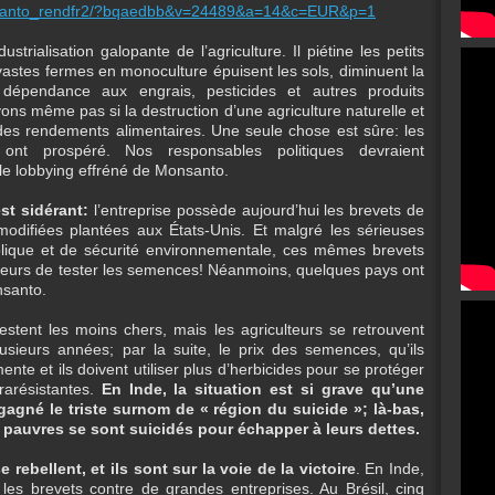
monsanto_rendfr2/?bqaedbb&v=24489&a=14&c=EUR&p=1
strialisation galopante de l’agriculture. Il piétine les petits
stes fermes en monoculture épuisent les sols, diminuent la
 dépendance aux engrais, pesticides et autres produits
ons même pas si la destruction d’une agriculture naturelle et
es rendements alimentaires. Une seule chose est sûre: les
 ont prospéré. Nos responsables politiques devraient
r le lobbying effréné de Monsanto.
t sidérant:
l’entreprise possède aujourd’hui les brevets de
ifiées plantées aux États-Unis. Et malgré les sérieuses
lique et de sécurité environnementale, ces mêmes brevets
culteurs de tester les semences! Néanmoins, quelques pays ont
nsanto.
stent les moins chers, mais les agriculteurs se retrouvent
usieurs années; par la suite, le prix des semences, qu’ils
te et ils doivent utiliser plus d’herbicides pour se protéger
arésistantes.
En Inde, la situation est si grave qu’une
agné le triste surnom de « région du suicide »; là-bas,
s pauvres se sont suicidés pour échapper à leurs dettes.
 rebellent, et ils sont sur la voie de la victoire
. En Inde,
les brevets contre de grandes entreprises. Au Brésil, cinq