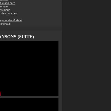
t tué son père
semate
ens mous
s de chansons
aymond et Gabriel
d Hénault
NSONS (SUITE)