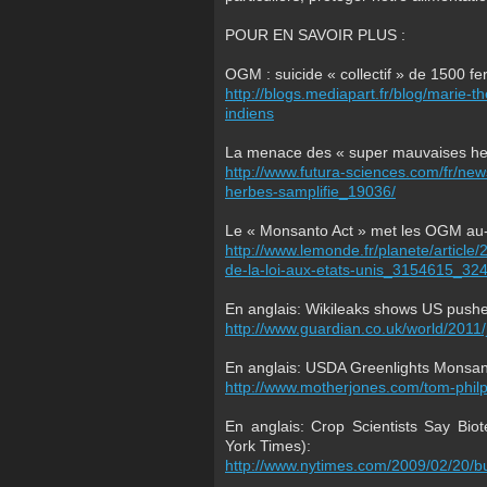
POUR EN SAVOIR PLUS :
OGM : suicide « collectif » de 1500 fe
http://blogs.mediapart.fr/blog/marie-t
indiens
La menace des « super mauvaises herb
http://www.futura-sciences.com/fr/n
herbes-samplifie_19036/
Le « Monsanto Act » met les OGM au-d
http://www.lemonde.fr/planete/artic
de-la-loi-aux-etats-unis_3154615_324
En anglais: Wikileaks shows US push
http://www.guardian.co.uk/world/2011
En anglais: USDA Greenlights Monsan
http://www.motherjones.com/tom-phil
En anglais: Crop Scientists Say B
York Times):
http://www.nytimes.com/2009/02/20/b