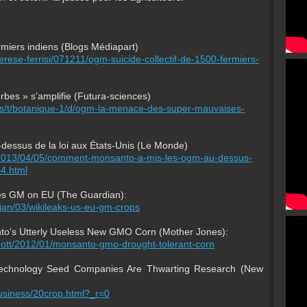
rmiers indiens (Blogs Médiapart)
herese-ferrisi/071211/ogm-suicide-collectif-de-1500-fermiers-
es » s’amplifie (Futura-sciences)
ews/t/botanique-1/d/ogm-la-menace-des-super-mauvaises-
essus de la loi aux États-Unis (Le Monde)
le/2013/04/05/comment-monsanto-a-mis-les-ogm-au-dessus-
4.html
es GM on EU (The Guardian):
/jan/03/wikileaks-us-eu-gm-crops
to's Utterly Useless New GMO Corn (Mother Jones):
pott/2012/01/monsanto-gmo-drought-tolerant-corn
iotechnology Seed Companies Are Thwarting Research (New
usiness/20crop.html?_r=0