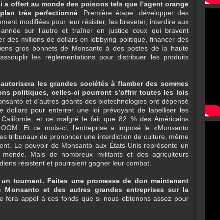
i a offert au monde des poisons tels que l’agent orange
lan très perfectionné
. Première étape: développer des
ent modifiées pour leur résister, les breveter, interdire aux
 année sur l’autre et traîner en justice ceux qui bravent
r des millions de dollars en lobbying politique, financer des
ciens gros bonnets de Monsanto à des postes de la haute
assouplir les réglementations pour distribuer les produits
e autorisera les grandes sociétés à flamber des sommes
ns politiques, celles-ci pourront s’offrir toutes les lois
onsanto et d’autres géants des biotechnologies ont dépensé
dollars pour enterrer une loi prévoyant de labelliser les
Californie, et ce malgré le fait que 82 % des Américains
s OGM. Et ce mois-ci, l’entreprise a imposé le «Monsanto
les tribunaux de prononcer une interdiction de culture, même
ment. Le pouvoir de Monsanto aux États-Unis représente un
e monde. Mais de nombreux militants et des agriculteurs
diens résistent et pourraient gagner leur combat.
un tournant. Faites une promesse de don maintenant
e Monsanto et des autres grandes entreprises sur la
 fera appel à ces fonds que si nous obtenons assez pour