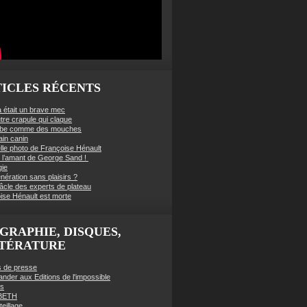
ICLES RÉCENTS
à était un brave mec
tre crapule qui claque
mbe comme des mouches
ain canin
lle photo de Françoise Hénault
té l’amant de George Sand !
gie
nération sans plaisirs ?
âcle des experts de plateau
ise Hénault est morte
GRAPHIE, DISQUES,
TTÉRATURE
es de presse
der aux Editions de l'impossible
es
BETH
eillage