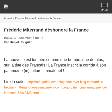
MENU
Accueil
» Frédéric Miterrand déshonore la France
Frédéric Miterrand déshonore la France
Publié le 30/04/2011 à 08:33
Par
Daniel Houguet
La nouvelle est tombée comme une bombe, une de plus,
sur la tête des Français : La France inscrit la corrida à son
patrimoine (in)culturel immatériel !
Lire la suite :
http://margarida.over-blog.com.over-blog.com/article-
frederic-mitterrand-a-ose-inscrire-la-corrida-au-patrimoine-immateriel-de-
la-france-72342425.html