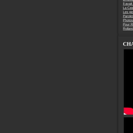
Il avai
La Ca
Les g
Parole
Photos
Pour R
Rollan
CHA