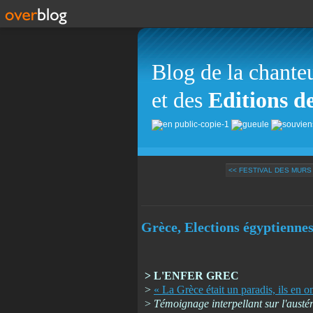
Blog de la chante
et des
Editions d
<< FESTIVAL DES MURS 
Grèce, Elections égyptiennes
> L'ENFER GREC
>
« La Grèce était un paradis, ils en on
>
Témoignage interpellant sur l'austér