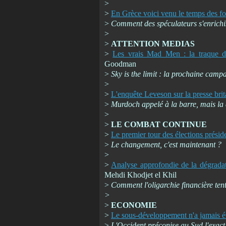
>
>
En Grèce voici venu le temps des f
>
Comment des spéculateurs s'enrichiss
>
>
ATTENTION MEDIAS
>
Les vrais Mad Men : la traque de
Goodman
>
Sky is the limit : la prochaine campa
>
>
L'enquête Leveson sur la presse bri
>
Murdoch appelé à la barre, mais la 
>
>
LE COMBAT CONTINUE
>
Le premier tour des élections présid
>
Le changement, c'est maintenant ?
>
>
Analyse approfondie de la dégradat
Mehdi Khodjet el Khil
>
Comment l'oligarchie financière tente
>
>
ECONOMIE
>
Le sous-développement n'a jamais ét
>
L'Occident préconise au Sud l'exact