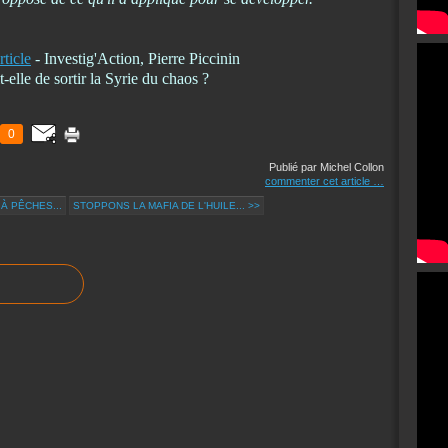
rticle
- Investig'Action, Pierre Piccinin
-elle de sortir la Syrie du chaos ?
0
Publié par Michel Collon
commenter cet article
…
À PÊCHES...
STOPPONS LA MAFIA DE L'HUILE... >>