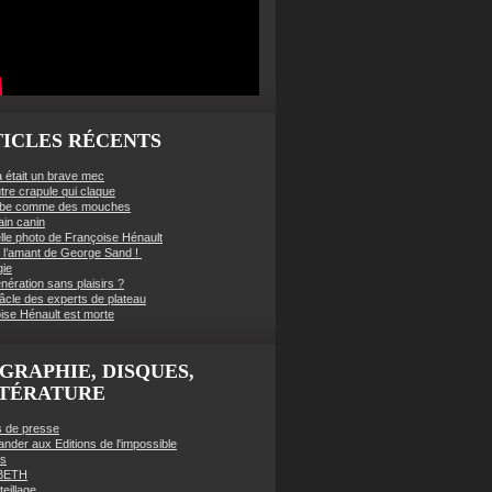
ICLES RÉCENTS
à était un brave mec
tre crapule qui claque
mbe comme des mouches
ain canin
lle photo de Françoise Hénault
té l’amant de George Sand !
gie
nération sans plaisirs ?
âcle des experts de plateau
ise Hénault est morte
GRAPHIE, DISQUES,
TTÉRATURE
es de presse
der aux Editions de l'impossible
es
BETH
eillage