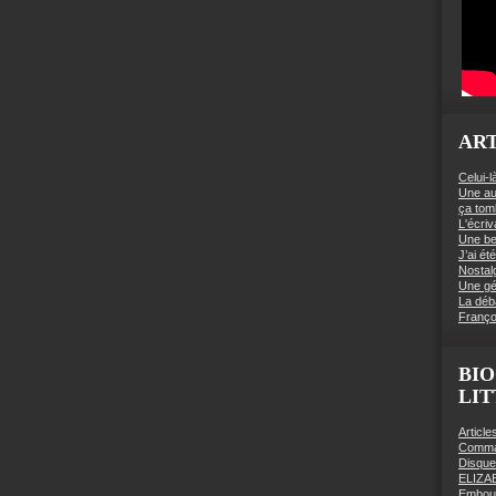
ART
Celui-l
Une au
ça to
L'écriv
Une be
J’ai é
Nostal
Une gé
La déb
Franço
BIO
LI
Articl
Comman
Disqu
ELIZA
Embout