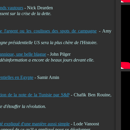
onds vautours
- Nick Dearden
ent sur la crise de la dette.
 l'argent ou les coulisses des spots de campagne
- Amy
gne présidentielle US sera la plus chère de l'Histoire.
tannique, une belle blague
- John Pilger
désinformation a encore de beaux jours devant elle.
entielles en Egypte
- Samir Amin
ion de la note de la Tunisie par S&P
- Chafik Ben Rouine,
 d'étouffer la révolution.
é expliqué d'une manière aussi simple
- Lode Vanoost
 opposé de ce qu'il a appliqué pour se développer.