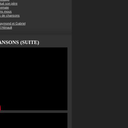
t tué son père
semate
ens mous
s de chansons
aymond et Gabriel
d Hénault
NSONS (SUITE)