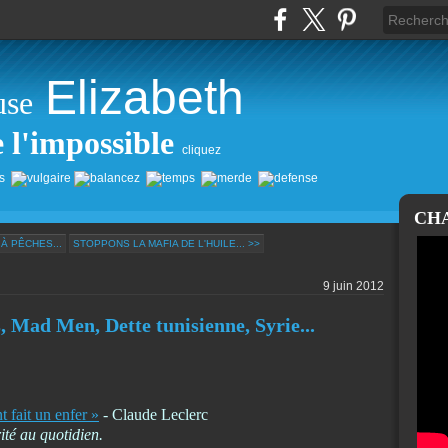
Elizabeth
use
e l'impossible
cliquez
CH
À PÊCHES...
STOPPONS LA MAFIA DE L'HUILE... >>
9 juin 2012
, Mad Men, Dette tunisienne, Syrie...
t fait un enfer »
- Claude Leclerc
ité au quotidien.