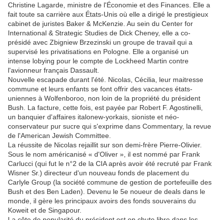
Christine Lagarde, ministre de l'Économie et des Finances. Elle a
fait toute sa carrière aux États-Unis où elle a dirigé le prestigieux
cabinet de juristes Baker & McKenzie. Au sein du Center for
International & Strategic Studies de Dick Cheney, elle a co-
présidé avec Zbigniew Brzezinski un groupe de travail qui a
supervisé les privatisations en Pologne. Elle a organisé un
intense lobying pour le compte de Lockheed Martin contre
l'avionneur français Dassault.
Nouvelle escapade durant l'été. Nicolas, Cécilia, leur maitresse
commune et leurs enfants se font offrir des vacances états-
uniennes à Wolfenboroo, non loin de la propriété du président
Bush. La facture, cette fois, est payée par Robert F. Agostinelli,
un banquier d'affaires italonew-yorkais, sioniste et néo-
conservateur pur sucre qui s'exprime dans Commentary, la revue
de l'American Jewish Committee.
La réussite de Nicolas rejaillit sur son demi-frère Pierre-Olivier.
Sous le nom américanisé « d'Oliver », il est nommé par Frank
Carlucci (qui fut le n°2 de la CIA après avoir été recruté par Frank
Wisner Sr.) directeur d'un nouveau fonds de placement du
Carlyle Group (la société commune de gestion de portefeuille des
Bush et des Ben Laden). Devenu le 5e noueur de deals dans le
monde, il gère les principaux avoirs des fonds souverains du
Koweit et de Singapour.
La côte de popularité du président est en chute libre dans les