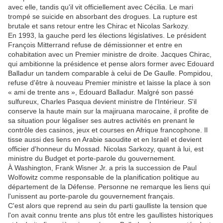
avec elle, tandis qu'il vit officiellement avec Cécilia. Le mari
trompé se suicide en absorbant des drogues. La rupture est
brutale et sans retour entre les Chirac et Nicolas Sarkozy.
En 1993, la gauche perd les élections législatives. Le président
François Mitterrand refuse de démissionner et entre en
cohabitation avec un Premier ministre de droite. Jacques Chirac,
qui ambitionne la présidence et pense alors former avec Edouard
Balladur un tandem comparable à celui de De Gaulle. Pompidou,
refuse d'être à nouveau Premier ministre et laisse la place à son
« ami de trente ans », Edouard Balladur. Malgré son passé
sulfureux, Charles Pasqua devient ministre de l'Intérieur. S'il
conserve la haute main sur la majiruana marocaine, il profite de
sa situation pour légaliser ses autres activités en prenant le
contrôle des casinos, jeux et courses en Afrique francophone. Il
tisse aussi des liens en Arabie saoudite et en Israël et devient
officier d'honneur du Mossad. Nicolas Sarkozy, quant à lui, est
ministre du Budget et porte-parole du gouvernement.
À Washington, Frank Wisner Jr. a pris la succession de Paul
Wolfowitz comme responsable de la planification politique au
département de la Défense. Personne ne remarque les liens qui
l'unissent au porte-parole du gouvernement français.
C'est alors que reprend au sein du parti gaulliste la tension que
l'on avait connu trente ans plus tôt entre les gaullistes historiques