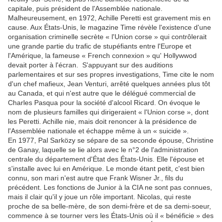
capitale, puis président de l'Assemblée nationale.
Malheureusement, en 1972, Achille Peretti est gravement mis en
cause. Aux États-Unis, le magazine Time révèle l'existence d'une
organisation criminelle secrète « l'Union corse » qui contrôlerait
une grande partie du trafic de stupéfiants entre l'Europe et
l'Amérique, la fameuse « French connexion » qu' Hollywwod
devait porter à l'écran. S'appuyant sur des auditions
parlementaires et sur ses propres investigations, Time cite le nom
d'un chef mafieux, Jean Venturi, arrêté quelques années plus tôt
au Canada, et qui n'est autre que le délégué commercial de
Charles Pasqua pour la société d'alcool Ricard. On évoque le
nom de plusieurs familles qui dirigeraient « l'Union corse », dont
les Peretti. Achille nie, mais doit renoncer à la présidence de
l'Assemblée nationale et échappe même à un « suicide ».
En 1977, Pal Sarközy se sépare de sa seconde épouse, Christine
de Ganay, laquelle se lie alors avec le n°2 de l'administration
centrale du département d'État des États-Unis. Elle l'épouse et
s'installe avec lui en Amérique. Le monde étant petit, c'est bien
connu, son mari n'est autre que Frank Wisner Jr., fils du
précédent. Les fonctions de Junior à la CIA ne sont pas connues,
mais il clair qu'il y joue un rôle important. Nicolas, qui reste
proche de sa belle-mère, de son demi-frère et de sa demi-soeur,
commence à se tourner vers les États-Unis où il « bénéficie » des