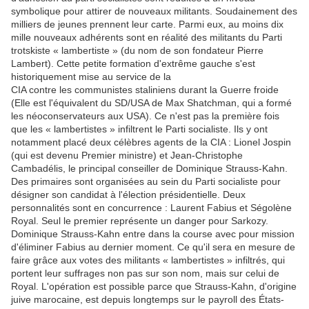
symbolique pour attirer de nouveaux militants. Soudainement des
milliers de jeunes prennent leur carte. Parmi eux, au moins dix
mille nouveaux adhérents sont en réalité des militants du Parti
trotskiste « lambertiste » (du nom de son fondateur Pierre
Lambert). Cette petite formation d'extrême gauche s'est
historiquement mise au service de la
CIA contre les communistes staliniens durant la Guerre froide
(Elle est l'équivalent du SD/USA de Max Shatchman, qui a formé
les néoconservateurs aux USA). Ce n'est pas la première fois
que les « lambertistes » infiltrent le Parti socialiste. Ils y ont
notamment placé deux célèbres agents de la CIA : Lionel Jospin
(qui est devenu Premier ministre) et Jean-Christophe
Cambadélis, le principal conseiller de Dominique Strauss-Kahn.
Des primaires sont organisées au sein du Parti socialiste pour
désigner son candidat à l'élection présidentielle. Deux
personnalités sont en concurrence : Laurent Fabius et Ségolène
Royal. Seul le premier représente un danger pour Sarkozy.
Dominique Strauss-Kahn entre dans la course avec pour mission
d'éliminer Fabius au dernier moment. Ce qu'il sera en mesure de
faire grâce aux votes des militants « lambertistes » infiltrés, qui
portent leur suffrages non pas sur son nom, mais sur celui de
Royal. L'opération est possible parce que Strauss-Kahn, d'origine
juive marocaine, est depuis longtemps sur le payroll des États-