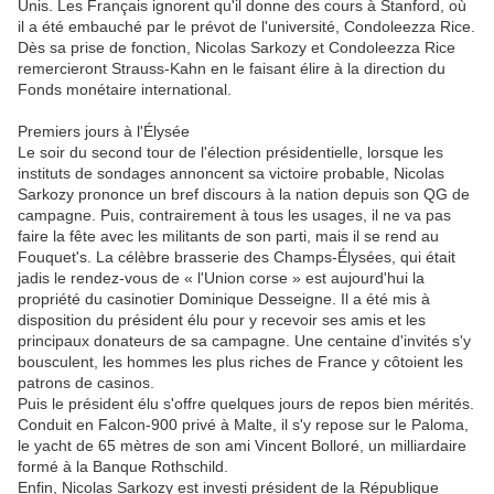
Unis. Les Français ignorent qu'il donne des cours à Stanford, où
il a été embauché par le prévot de l'université, Condoleezza Rice.
Dès sa prise de fonction, Nicolas Sarkozy et Condoleezza Rice
remercieront Strauss-Kahn en le faisant élire à la direction du
Fonds monétaire international.
Premiers jours à l'Élysée
Le soir du second tour de l'élection présidentielle, lorsque les
instituts de sondages annoncent sa victoire probable, Nicolas
Sarkozy prononce un bref discours à la nation depuis son QG de
campagne. Puis, contrairement à tous les usages, il ne va pas
faire la fête avec les militants de son parti, mais il se rend au
Fouquet's. La célèbre brasserie des Champs-Élysées, qui était
jadis le rendez-vous de « l'Union corse » est aujourd'hui la
propriété du casinotier Dominique Desseigne. Il a été mis à
disposition du président élu pour y recevoir ses amis et les
principaux donateurs de sa campagne. Une centaine d'invités s'y
bousculent, les hommes les plus riches de France y côtoient les
patrons de casinos.
Puis le président élu s'offre quelques jours de repos bien mérités.
Conduit en Falcon-900 privé à Malte, il s'y repose sur le Paloma,
le yacht de 65 mètres de son ami Vincent Bolloré, un milliardaire
formé à la Banque Rothschild.
Enfin, Nicolas Sarkozy est investi président de la République