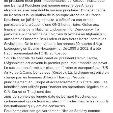
du président Bush pour l'indépendance du Kosovo, insiste pour
que Bernard Kouchner soit nommé ministre des Affaires
étrangères avec une double mission prioritaire : l'indépendance
du Kosovo et la liquidation de la politique arabe de la France.
Kouchner, un juif d'origine balte, a débuté sa carrière en
participant à la création d'une ONG humanitaire. Grâce aux
financements de la National Endowment for Democracy, il a
participé aux opérations de Zbigniew Brzezinski en Afghanistan,
aux côtés d'Oussama Ben Laden et des frères Karzaï contre les
Soviétiques. On le retrouve dans les années 90 auprès d'Alija
Izetbegoviç en Bosnie-Herzégovine. De 1999 à 2001, il a été
Haut représentant de l'ONU au Kosovo.
Sous le contrôle du frère cadet du président Hamid Karzaï,
l'Afghanistan est devenu le premier producteur mondial de pavot.
Le suc est transformé sur place en héroïne et transporté par l'US
Air Force à Camp Bondsteed (Kosovo). Là, la drogue est prise en
charge par les hommes d'Haçim Thaçi qui l'écoulent
principalement en Europe et accessoirement aux États-Unis. Les
bénéfices sont utilisés pour financer les opérations illégales de la
CIA. Karzaï et Thaçi sont des
amis personnels de longue date de Bernard Kouchner, qui
certainement ignore leurs activités criminelles malgré les rapports
internationaux qui y ont été consacrés.
Pour complèter son gouvernement, Nicolas Sarkozy nomme