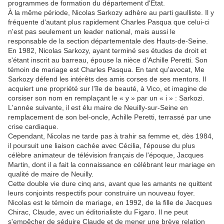
programmes de formation du département d'État.
À la même période, Nicolas Sarkozy adhère au parti gaulliste. Il y
fréquente d'autant plus rapidement Charles Pasqua que celui-ci
n'est pas seulement un leader national, mais aussi le
responsable de la section départementale des Hauts-de-Seine.
En 1982, Nicolas Sarkozy, ayant terminé ses études de droit et
s'étant inscrit au barreau, épouse la nièce d'Achille Peretti. Son
témoin de mariage est Charles Pasqua. En tant qu'avocat, Me
Sarkozy défend les intérêts des amis corses de ses mentors. Il
acquiert une propriété sur l'île de beauté, à Vico, et imagine de
corsiser son nom en remplaçant le « y » par un « i » : Sarkozi.
L'année suivante, il est élu maire de Neuilly-sur-Seine en
remplacement de son bel-oncle, Achille Peretti, terrassé par une
crise cardiaque.
Cependant, Nicolas ne tarde pas à trahir sa femme et, dès 1984,
il poursuit une liaison cachée avec Cécilia, l'épouse du plus
célèbre animateur de télévision français de l'époque, Jacques
Martin, dont il a fait la connaissance en célébrant leur mariage en
qualité de maire de Neuilly.
Cette double vie dure cinq ans, avant que les amants ne quittent
leurs conjoints respectifs pour construire un nouveau foyer.
Nicolas est le témoin de mariage, en 1992, de la fille de Jacques
Chirac, Claude, avec un éditorialiste du Figaro. Il ne peut
s'empêcher de séduire Claude et de mener une brève relation