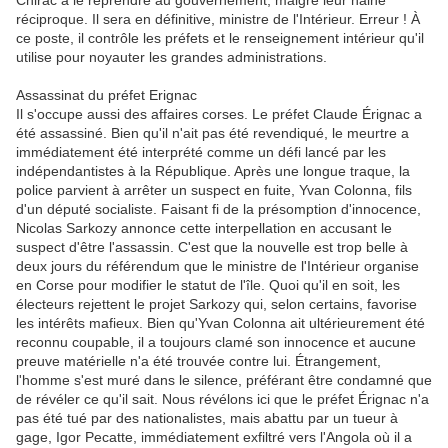
Chirac à le reprendre au gouvernement, malgré leur haine
réciproque. Il sera en définitive, ministre de l'Intérieur. Erreur ! À
ce poste, il contrôle les préfets et le renseignement intérieur qu'il
utilise pour noyauter les grandes administrations.
Assassinat du préfet Erignac
Il s'occupe aussi des affaires corses. Le préfet Claude Érignac a
été assassiné. Bien qu'il n'ait pas été revendiqué, le meurtre a
immédiatement été interprété comme un défi lancé par les
indépendantistes à la République. Après une longue traque, la
police parvient à arrêter un suspect en fuite, Yvan Colonna, fils
d'un député socialiste. Faisant fi de la présomption d'innocence,
Nicolas Sarkozy annonce cette interpellation en accusant le
suspect d'être l'assassin. C'est que la nouvelle est trop belle à
deux jours du référendum que le ministre de l'Intérieur organise
en Corse pour modifier le statut de l'île. Quoi qu'il en soit, les
électeurs rejettent le projet Sarkozy qui, selon certains, favorise
les intérêts mafieux. Bien qu'Yvan Colonna ait ultérieurement été
reconnu coupable, il a toujours clamé son innocence et aucune
preuve matérielle n'a été trouvée contre lui. Étrangement,
l'homme s'est muré dans le silence, préférant être condamné que
de révéler ce qu'il sait. Nous révélons ici que le préfet Érignac n'a
pas été tué par des nationalistes, mais abattu par un tueur à
gage, Igor Pecatte, immédiatement exfiltré vers l'Angola où il a