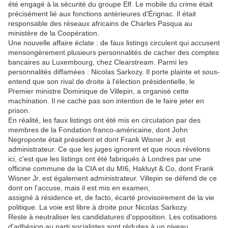
été engagé à la sécurité du groupe Elf. Le mobile du crime était
précisément lié aux fonctions antérieures d'Érignac. Il était
responsable des réseaux africains de Charles Pasqua au
ministère de la Coopération.
Une nouvelle affaire éclate : de faux listings circulent qui accusent
mensongèrement plusieurs personnalités de cacher des comptes
bancaires au Luxembourg, chez Clearstream. Parmi les
personnalités diffamées : Nicolas Sarkozy. Il porte plainte et sous-
entend que son rival de droite à l'élection présidentielle, le
Premier ministre Dominique de Villepin, a organisé cette
machination. Il ne cache pas son intention de le faire jeter en
prison.
En réalité, les faux listings ont été mis en circulation par des
membres de la Fondation franco-américaine, dont John
Negroponte était président et dont Frank Wisner Jr. est
administrateur. Ce que les juges ignorent et que nous révélons
ici, c'est que les listings ont été fabriqués à Londres par une
officine commune de la CIA et du MI6, Hakluyt & Co, dont Frank
Wisner Jr. est également administrateur. Villepin se défend de ce
dont on l'accuse, mais il est mis en examen,
assigné à résidence et, de facto, écarté provisoirement de la vie
politique. La voie est libre à droite pour Nicolas Sarkozy.
Reste à neutraliser les candidatures d'opposition. Les cotisations
d'adhésion au parti socialistes sont réduites à un niveau