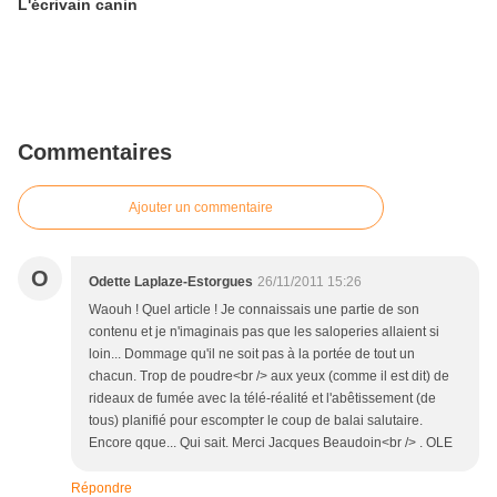
L'écrivain canin
Commentaires
Ajouter un commentaire
O
Odette Laplaze-Estorgues
26/11/2011 15:26
Waouh ! Quel article ! Je connaissais une partie de son
contenu et je n'imaginais pas que les saloperies allaient si
loin... Dommage qu'il ne soit pas à la portée de tout un
chacun. Trop de poudre<br /> aux yeux (comme il est dit) de
rideaux de fumée avec la télé-réalité et l'abêtissement (de
tous) planifié pour escompter le coup de balai salutaire.
Encore qque... Qui sait. Merci Jacques Beaudoin<br /> . OLE
Répondre