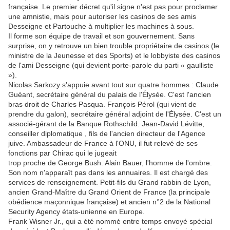
française. Le premier décret qu'il signe n'est pas pour proclamer
une amnistie, mais pour autoriser les casinos de ses amis
Desseigne et Partouche à multiplier les machines à sous.
Il forme son équipe de travail et son gouvernement. Sans
surprise, on y retrouve un bien trouble propriétaire de casinos (le
ministre de la Jeunesse et des Sports) et le lobbyiste des casinos
de l'ami Desseigne (qui devient porte-parole du parti « gaulliste
»).
Nicolas Sarkozy s'appuie avant tout sur quatre hommes : Claude
Guéant, secrétaire général du palais de l'Élysée. C'est l'ancien
bras droit de Charles Pasqua. François Pérol (qui vient de
prendre du galon), secrétaire général adjoint de l'Élysée. C'est un
associé-gérant de la Banque Rothschild. Jean-David Lévitte,
conseiller diplomatique , fils de l'ancien directeur de l'Agence
juive. Ambassadeur de France à l'ONU, il fut relevé de ses
fonctions par Chirac qui le jugeait
trop proche de George Bush. Alain Bauer, l'homme de l'ombre.
Son nom n'apparaît pas dans les annuaires. Il est chargé des
services de renseignement. Petit-fils du Grand rabbin de Lyon,
ancien Grand-Maître du Grand Orient de France (la principale
obédience maçonnique française) et ancien n°2 de la National
Security Agency états-unienne en Europe.
Frank Wisner Jr., qui a été nommé entre temps envoyé spécial