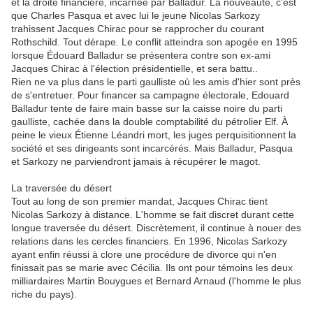
et la droite financière, incarnée par Balladur. La nouveauté, c'est
que Charles Pasqua et avec lui le jeune Nicolas Sarkozy
trahissent Jacques Chirac pour se rapprocher du courant
Rothschild. Tout dérape. Le conflit atteindra son apogée en 1995
lorsque Édouard Balladur se présentera contre son ex-ami
Jacques Chirac à l'élection présidentielle, et sera battu..
Rien ne va plus dans le parti gaulliste où les amis d'hier sont près
de s'entretuer. Pour financer sa campagne électorale, Edouard
Balladur tente de faire main basse sur la caisse noire du parti
gaulliste, cachée dans la double comptabilité du pétrolier Elf. À
peine le vieux Étienne Léandri mort, les juges perquisitionnent la
société et ses dirigeants sont incarcérés. Mais Balladur, Pasqua
et Sarkozy ne parviendront jamais à récupérer le magot.
La traversée du désert
Tout au long de son premier mandat, Jacques Chirac tient
Nicolas Sarkozy à distance. L'homme se fait discret durant cette
longue traversée du désert. Discrètement, il continue à nouer des
relations dans les cercles financiers. En 1996, Nicolas Sarkozy
ayant enfin réussi à clore une procédure de divorce qui n'en
finissait pas se marie avec Cécilia. Ils ont pour témoins les deux
milliardaires Martin Bouygues et Bernard Arnaud (l'homme le plus
riche du pays).