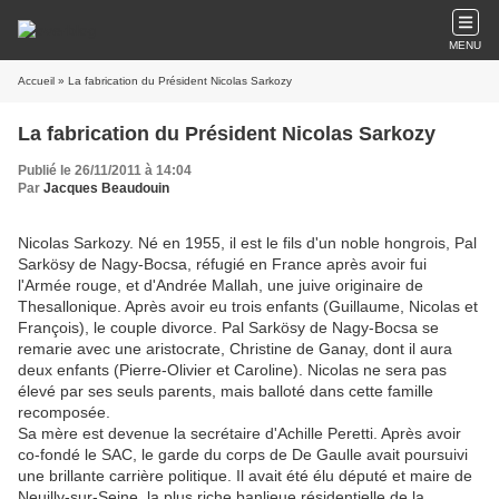
MENU
Accueil
» La fabrication du Président Nicolas Sarkozy
La fabrication du Président Nicolas Sarkozy
Publié le 26/11/2011 à 14:04
Par
Jacques Beaudouin
Nicolas Sarkozy. Né en 1955, il est le fils d'un noble hongrois, Pal
Sarkösy de Nagy-Bocsa, réfugié en France après avoir fui
l'Armée rouge, et d'Andrée Mallah, une juive originaire de
Thesallonique. Après avoir eu trois enfants (Guillaume, Nicolas et
François), le couple divorce. Pal Sarkösy de Nagy-Bocsa se
remarie avec une aristocrate, Christine de Ganay, dont il aura
deux enfants (Pierre-Olivier et Caroline). Nicolas ne sera pas
élevé par ses seuls parents, mais balloté dans cette famille
recomposée.
Sa mère est devenue la secrétaire d'Achille Peretti. Après avoir
co-fondé le SAC, le garde du corps de De Gaulle avait poursuivi
une brillante carrière politique. Il avait été élu député et maire de
Neuilly-sur-Seine, la plus riche banlieue résidentielle de la