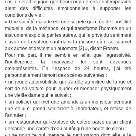
cas, il serait logique que beaucoup de nos contemporains
aient des difficultés émotionnelles à supporter les
conditions de vie :
« Une société malade est une société qui crée de l'hostilité
mutuelle, de la méfiance, et qui transforme l'homme en un
instrument exploité par les autres, qui le prive du sentiment
d'avoir de la valeur, sauf dans la mesure où il se soumet
aux autres et devient un automate [2] », disait Fromm.
Pour ma part, il me semble en effet que l'agressivité,
l'indifférence, la mauvaise foi sont devenues
omniprésentes. En l'espace de 24 heures, j'ai été
personnellement témoin des scènes suivantes :
•
un jeune automobiliste qui s'arrête au milieu de la rue et
sort de sa voiture pour injurier et menacer physiquement
une vieille dame qui le suivait ;
•
un policier qui met une amende à un monsieur pendant
que celui-ci prend son ticket à l'horodateur, et refuse de
l'annuler ;
•
un restaurateur qui explose de colère parce qu'un client
demande une carafe d'eau plutôt qu'une bouteille d'eau ;
•
une nourrice qui menace le petit garçon dont elle a la