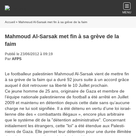
MENU
Accueil
» Mahmoud Al-​​Sarsak met fin à sa grève de la faim
Mahmoud Al-​​Sarsak met fin à sa grève de la
faim
Publié le 23/06/2012 à 09:19
Par
AFPS
Le foot­balleur pales­tinien Mahmoud Al-​​Sarsak vient de mettre fin
à sa grève de la faim qui a duré
92
jours suite à un accord grâce
auquel il doit retrouver sa liberté le
10
Juillet pro­chain.
Ce jeune homme de
25
ans, ori­gi­naire de Gaza et membre de
l’équipe nationale pales­ti­nienne de football a été arrêté en Juillet
2009
et maintenu en détention depuis cette date sans qu’aucune
charge ne lui soit signifiée. Il a été détenu en vertu d’une loi israé­
lienne dite des « com­bat­tants illégaux », encore plus arbi­traire
que le système dit de la "détention admi­nis­trative". Concernant
ini­tia­lement les étrangers, cette "loi" a été étendue aux Pales­ti­
niens de Gaza. Elle permet leur détention pour une durée illi­mitée