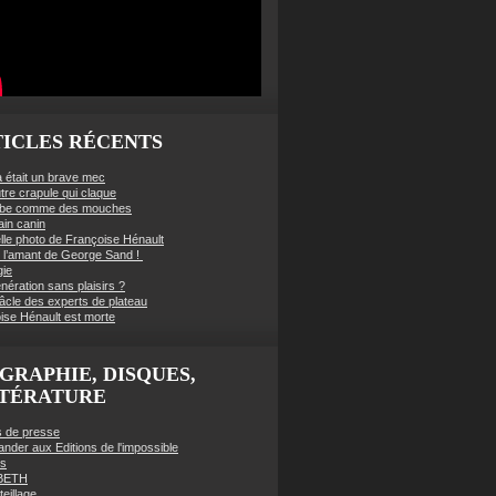
ICLES RÉCENTS
à était un brave mec
tre crapule qui claque
mbe comme des mouches
ain canin
lle photo de Françoise Hénault
té l’amant de George Sand !
gie
nération sans plaisirs ?
âcle des experts de plateau
ise Hénault est morte
GRAPHIE, DISQUES,
TTÉRATURE
es de presse
der aux Editions de l'impossible
es
BETH
eillage