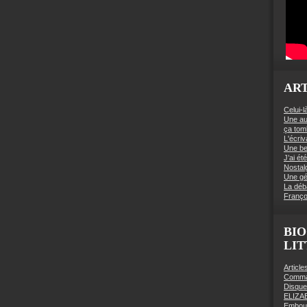
ART
Celui-l
Une au
ça to
L'écriv
Une be
J’ai é
Nostal
Une gé
La déb
Franço
BIO
LI
Articl
Comman
Disqu
ELIZA
Embout