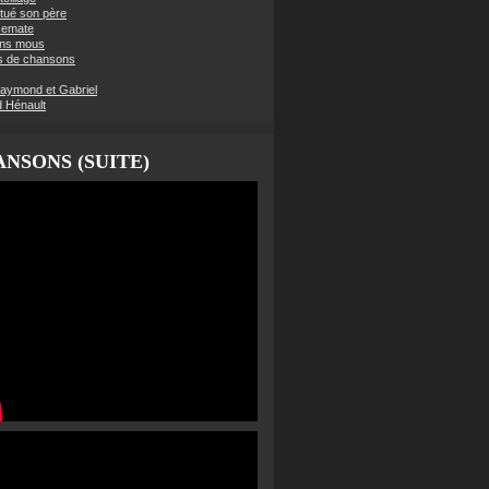
t tué son père
semate
ens mous
s de chansons
aymond et Gabriel
d Hénault
NSONS (SUITE)