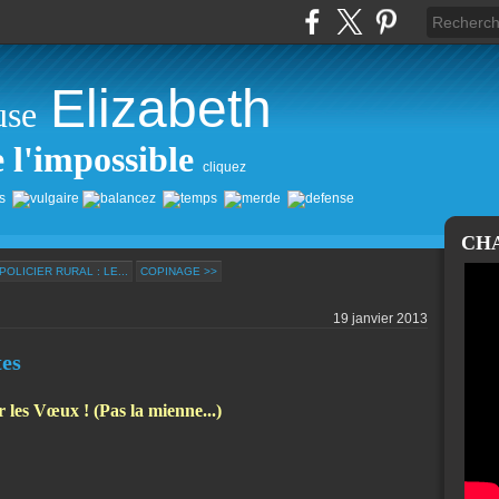
Elizabeth
use
e l'impossible
cliquez
CH
OLICIER RURAL : LE...
COPINAGE >>
19 janvier 2013
tes
 les Vœux ! (Pas la mienne...)