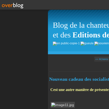
Blog de la chante
et des
Editions d
<< ROMAN P
Nouveau cadeau des socialis
Cest une autre manière de présenter