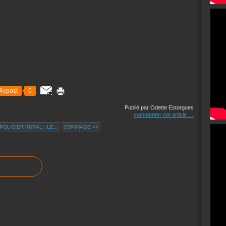
Repost
0
Publié par Odette Estorgues
commenter cet article
…
OLICIER RURAL : LE...
COPINAGE >>