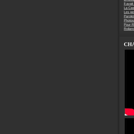
Il avai
La Ca
Les g
Parole
Photos
Pour R
Rollan
CHA