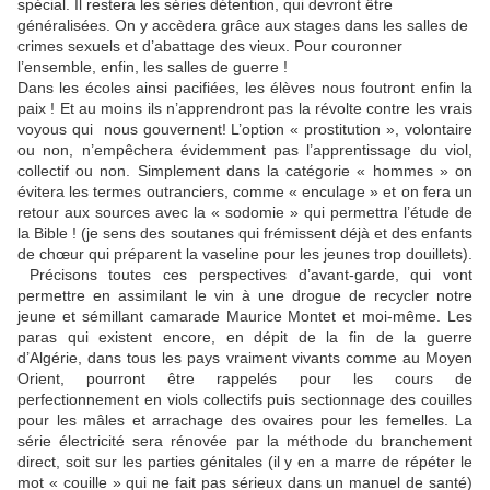
spécial. Il restera les séries détention, qui devront être
généralisées. On y accèdera grâce aux stages dans les salles de
crimes sexuels et d’abattage des vieux. Pour couronner
l’ensemble, enfin, les salles de guerre !
Dans les écoles ainsi pacifiées, les élèves nous foutront enfin la
paix ! Et au moins ils n’apprendront pas la révolte contre les vrais
voyous qui
nous gouvernent! L’option « prostitution », volontaire
ou non, n’empêchera évidemment pas l’apprentissage du viol,
collectif ou non. Simplement dans la catégorie « hommes » on
évitera les termes outranciers, comme « enculage » et on fera un
retour aux sources avec la « sodomie » qui permettra l’étude de
la Bible ! (je sens des soutanes qui frémissent déjà et des enfants
de chœur qui préparent la vaseline pour les jeunes trop douillets).
Précisons toutes ces perspectives d’avant-garde, qui vont
permettre en assimilant le vin à une drogue de recycler notre
jeune et sémillant camarade Maurice Montet et moi-même. Les
paras qui existent encore, en dépit de la fin de la guerre
d’Algérie, dans tous les pays vraiment vivants comme au Moyen
Orient, pourront être rappelés pour les cours de
perfectionnement en viols collectifs puis sectionnage des couilles
pour les mâles et arrachage des ovaires pour les femelles. La
série électricité sera rénovée par la méthode du branchement
direct, soit sur les parties génitales (il y en a marre de répéter le
mot « couille » qui ne fait pas sérieux dans un manuel de santé)