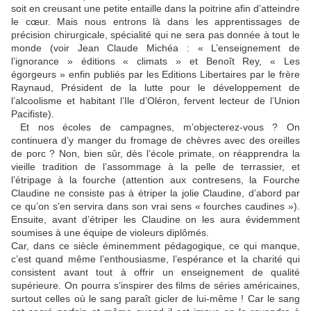
soit en creusant une petite entaille dans la poitrine afin d’atteindre
le cœur. Mais nous entrons là dans les apprentissages de
précision chirurgicale, spécialité qui ne sera pas donnée à tout le
monde (voir Jean Claude Michéa : « L’enseignement de
l’ignorance » éditions « climats » et Benoît Rey, « Les
égorgeurs » enfin publiés par les Editions Libertaires par le frère
Raynaud, Président de la lutte pour le développement de
l’alcoolisme et habitant l’Ile d’Oléron, fervent lecteur de l’Union
Pacifiste).
Et nos écoles de campagnes, m’objecterez-vous ? On
continuera d’y manger du fromage de chèvres avec des oreilles
de porc ? Non, bien sûr, dès l’école primate, on réapprendra la
vieille tradition de l’assommage à la pelle de terrassier, et
l’étripage à la fourche (attention aux contresens, la Fourche
Claudine ne consiste pas à étriper la jolie Claudine, d’abord par
ce qu’on s’en servira dans son vrai sens « fourches caudines »).
Ensuite, avant d’étriper les Claudine on les aura évidemment
soumises à une équipe de violeurs diplômés.
Car, dans ce siècle éminemment pédagogique, ce qui manque,
c’est quand même l’enthousiasme, l’espérance et la charité qui
consistent avant tout à offrir un enseignement de qualité
supérieure. On pourra s’inspirer des films de séries américaines,
surtout celles où le sang paraît gicler de lui-même ! Car le sang