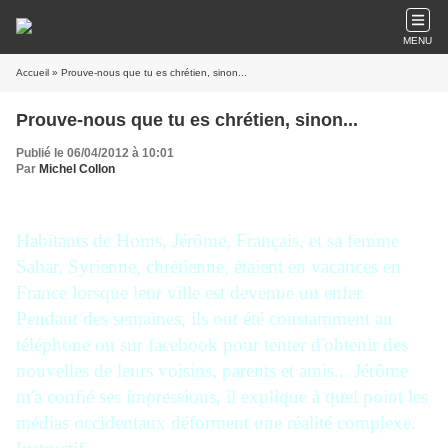
MENU
Accueil
» Prouve-nous que tu es chrétien, sinon...
Prouve-nous que tu es chrétien, sinon...
Publié le 06/04/2012 à 10:01
Par
Michel Collon
Habitants de Homs, Jérôme, Français, et sa femme
Sahar, Syrienne, chrétienne, étaient en vacances en
France lorsque leur ville est devenue un enfer.
Pendant des semaines, ils ont été constamment au
téléphone ou sur facebook pour tenter d'obtenir des
nouvelles de leurs voisins, parents et amis... Jérôme
m'a confié ses impressions, il explique à quel point les
médias occidentaux déforment une réalité complexe.