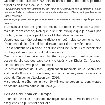
On estime que plus de 4000 enfants dans cette zone sont aujourd'hui
orphelins de mère à cause d'Ebola.
«
Ces enfants sont bien entendu testés, mais la plupart
n'ont pas la maladie
», selon
Laurence Sailly, coordinatrice d'un centre de traitement d'Ebola géré par Médecins
Sans Frontières.
Toutefois, la plupart de ces pauvres enfants sont ensuite
violemment rejetés par leurs
proches
:
« Je suis allé voir les gens de ma famille après la mort de ma mère
mais ils m'ont chassé, bien que je leur aie expliqué que je n'avais pas
Ebola », a témoigné le petit Franck Mulbah dans la presse.
Depuis que sa mère est morte d'Ebola en août, plus personne ne veut
s'approcher de lui. Des milliers d'enfants sont dans le même cas.
Il n'est pourtant pas malade, c'est une certitude. Mais il est néanmoins
en danger de mort parce qu'il est abandonné.
C'est pourquoi il est si urgent d'arrêter la psychose. Il faut notamment
cesser de dire que ces pays sont «
ravagés
» par Ebola. Ce n'est tout
simplement pas vrai pour le moment.
Le dernier rapport de l'OMS (Organisation mondiale de la Santé) fait
état de 4500 morts «
confirmés, suspects ou supposés
» depuis le
début de l'épidémie d'Ebola en avril 2014.
Mais depuis le début de l'année, 10 millions de personnes sont mortes
en Afrique d'autres causes qu'Ebola [6].
Les cas d'Ebola en Europe
L'infirmière française rapatriée d'Afrique, seul cas d'Ebola en France,
est guérie et a pu rentrer chez elle.