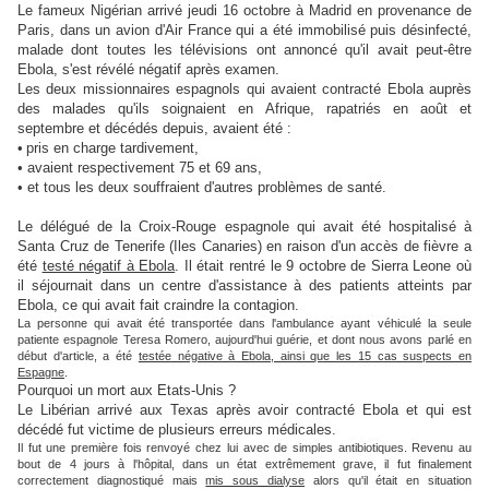
Le fameux Nigérian arrivé jeudi 16 octobre à Madrid en provenance de
Paris, dans un avion d'Air France qui a été immobilisé puis désinfecté,
malade dont toutes les télévisions ont annoncé qu'il avait peut-être
Ebola, s'est révélé négatif après examen.
Les deux missionnaires espagnols qui avaient contracté Ebola auprès
des malades qu'ils soignaient en Afrique, rapatriés en août et
septembre et décédés depuis, avaient été :
•
pris en charge tardivement,
• avaient respectivement 75 et 69 ans,
• et tous les deux souffraient d'autres problèmes de santé.
Le délégué de la Croix-Rouge espagnole qui avait été hospitalisé à
Santa Cruz de Tenerife (Iles Canaries) en raison d'un accès de fièvre a
été
testé négatif à Ebola
. Il était rentré le 9 octobre de Sierra Leone où
il séjournait dans un centre d'assistance à des patients atteints par
Ebola, ce qui avait fait craindre la contagion.
La personne qui avait été transportée dans l'ambulance ayant véhiculé la seule
patiente espagnole Teresa Romero, aujourd'hui guérie, et dont nous avons parlé en
début d'article, a été
testée négative à Ebola, ainsi que les 15 cas suspects en
Espagne
.
Pourquoi un mort aux Etats-Unis ?
Le Libérian arrivé aux Texas après avoir contracté Ebola et qui est
décédé fut victime de plusieurs erreurs médicales.
Il fut une première fois renvoyé chez lui avec de simples antibiotiques. Revenu au
bout de 4 jours à l'hôpital, dans un état extrêmement grave, il fut finalement
correctement diagnostiqué mais
mis sous dialyse
alors qu'il était en situation