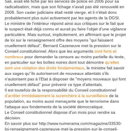
Sali, avait été fiché par les services de police en 2006 pour sa
radicalisation, mais que son fichage n'avait pas été renouvelé en
2008. Son casier judiciaire était resté vierge, et il n'était donc
probablement plus suivi activement par les agents de la DGSI.
Le ministre de l'intérieur répond ainsi aux critiques sur le fait que
le suspect était déjà connu et aurait pu faire l'objet d'une vigilance
particulière. Mais surtout, implicitement, en affirmant que le projet
de loi sur le renseignement offre des moyens "qui faisaient
cruellement défaut", Bernard Cazeneuve met la pression sur le
Conseil constitutionnel. Alors que les arguments
sont forts et
nombreux
pour demander la censure au moins partielle du texte,
en particulier sur les boîtes noires dont tout démontre
qu'elles
sont une violation des droits fondamentaux
, le ministre fait savoir
aux sages qu''ils autoriseront de nouveaux attentats s'ils
n'autorisent pas à l'Etat à disposer de "moyens nouveaux qui font
cruellement défaut" pour prévenir ce type d'attentats.
Il est toutefois de la responsabilité du Conseil constitutionnel
d'arrêter immédiatement la surenchère à la surveillance
de la
population, au moins aussi menaçante que le terrorisme dans
l'attaque aux fondements de la société démocratique.
Le Conseil constitutionnel dispose d'un mois pour rendre sa
décision.
En savoir plus sur http://www.numerama.com/magazine/33530-
loi-renseignement-cazeneuve-met-la-pression-sur-le-conseil-