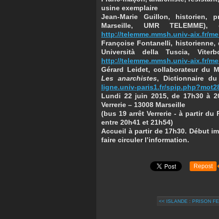
usine exemplaire
Jean-Marie Guillon,
historien, p
Marseille, UMR TELEMME), 
http://telemme.mmsh.univ-aix.fr/m
Françoise Fontanelli,
historienne,
Università della Tuscia, Viterb
http://telemme.mmsh.univ-aix.fr/
Gérard Leidet,
collaborateur du M
Les anarchistes
, Dictionnaire d
ligne.univ-paris1.fr/spip.php?mot2
Lundi 22 juin 2015, de 17h30 à 2
Verrerie – 13008 Marseille
(bus 19 arrêt Verrerie - à partir d
entre 20h41 et 21h54)
Accueil à partir de 17h30. Début imp
faire circuler l’information.
Repost
<< ISLANDE : PRISON F