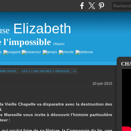
Elizabeth
use
e l'impossible
cliquez
CH
ERME POUR...
LES « 1.000 VACHES » DÉPASSE... >>
20 juin 2015
la Vieille Chapelle va disparaitre avec la destruction des
.
 Marseille vous invite à découvrir l’histoire particulière
teur :
 qui voulut faire de sa filature, la Compagnie du lin, une