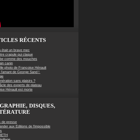
ICLES RÉCENTS
à était un brave mec
tre crapule qui claque
mbe comme des mouches
ain canin
lle photo de Françoise Hénault
té l’amant de George Sand !
gie
nération sans plaisirs ?
âcle des experts de plateau
ise Hénault est morte
GRAPHIE, DISQUES,
TTÉRATURE
es de presse
der aux Editions de l'impossible
es
BETH
eillage