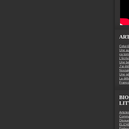
ART
Celui-l
Une au
ça to
L'écriv
Une be
J’ai é
Nostal
Une gé
La déb
Franço
BIO
LI
Articl
Comman
Disqu
ELIZA
Embout