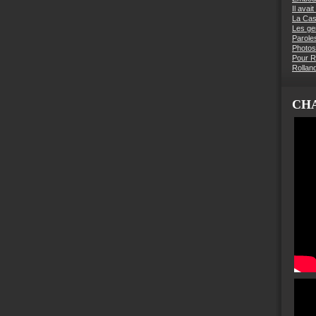
Il avai
La Ca
Les g
Parole
Photos
Pour R
Rollan
CHA