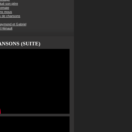
t tué son père
semate
ens mous
s de chansons
aymond et Gabriel
d Hénault
NSONS (SUITE)