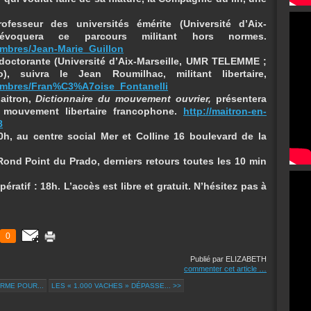
rofesseur des universités émérite (Université d’Aix-
évoquera ce parcours militant hors normes.
embres/Jean-Marie_Guillon
 doctorante (Université d’Aix-Marseille, UMR TELEMME ;
o), suivra le Jean Roumilhac, militant libertaire,
membres/Fran%C3%A7oise_Fontanelli
aitron,
Dictionnaire du mouvement ouvrier,
présentera
u mouvement libertaire francophone.
http://maitron-en-
8
0h, au centre social Mer et Colline
16 boulevard de la
u Rond Point du Prado, derniers retours toutes les 10 min
ératif : 18h. L’accès est libre et gratuit. N’hésitez pas à
0
Publié par ELIZABETH
commenter cet article
…
ERME POUR...
LES « 1.000 VACHES » DÉPASSE... >>