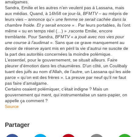
amalgames.
Sandra, Emilie et les autres n’en veulent pas à Lassana, mais
aux médias. Quand, à 14h58 ce jour-là,
BFMTV
– au mépris de
leurs vies – annonce qu’«
une femme se serait cachée dans la
chambre froide. Et y serait encore
» . Par leurs portables, ils l’ont
même « su en temps réel (…) » ,raconte Emilie, encore
tremblante. Pour Sandra,
BFMTV
«
a joué avec nos vies pour
une course à l’audimat
». Sans que ce grave manquement au
devoir de réserve ayant mis en péril la vie d’autrui ne suscite de
la part des autorités concernées la moindre polémique.
L’essentiel, pour le gouvernement, se situait ailleurs. Faire
pleurer d’émotion dans les chaumières. D’un côté, un Coulibaly
tuant des juifs au nom d’Allah, de l’autre, un Lassana qui les aide
parce « qu’on est des frères ». La preuve par neuf qu’il ne faut
pas faire d’amalgame.
Certains osaient polémiquer, c’était indigne ? Mais un
gouvernement qui ment, qui instrumentalise un sans-papier, on
appelle ça comment ?
Source
Partager