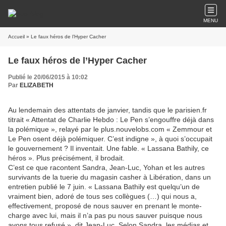
MENU
Accueil
» Le faux héros de l’Hyper Cacher
Le faux héros de l’Hyper Cacher
Publié le 20/06/2015 à 10:02
Par
ELIZABETH
Au lendemain des attentats de janvier, tandis que le parisien.fr
titrait « Attentat de Charlie Hebdo : Le Pen s’engouffre déjà dans
la polémique », relayé par le plus.nouvelobs.com « Zemmour et
Le Pen osent déjà polémiquer. C’est indigne », à quoi s’occupait
le gouvernement ? Il inventait. Une fable. « Lassana Bathily, ce
héros ». Plus précisément, il brodait.
C’est ce que racontent Sandra, Jean-Luc, Yohan et les autres
survivants de la tuerie du magasin casher à Libération, dans un
entretien publié le 7 juin. « Lassana Bathily est quelqu’un de
vraiment bien, adoré de tous ses collègues (…) qui nous a,
effectivement, proposé de nous sauver en prenant le monte-
charge avec lui, mais il n’a pas pu nous sauver puisque nous
avons tous refusé », dit Jean-Luc. Selon Sandra, les médias et