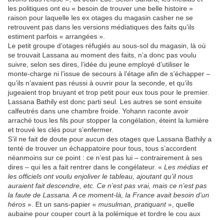
les politiques ont eu « besoin de trouver une belle histoire »
raison pour laquelle les ex otages du magasin casher ne se
retrouvent pas dans les versions médiatiques des faits qu’ils
estiment parfois « arrangées ».
Le petit groupe d’otages réfugiés au sous-sol du magasin, là où
se trouvait Lassana au moment des faits, n’a donc pas voulu
suivre, selon ses dires, l’idée du jeune employé d’utiliser le
monte-charge ni l’issue de secours à l’étage afin de s’échapper –
qu’ils n’avaient pas réussi à ouvrir pour la seconde, et qu’ils
jugeaient trop bruyant et trop petit pour eux tous pour le premier.
Lassana Bathily est donc parti seul. Les autres se sont ensuite
calfeutrés dans une chambre froide. Yohann raconte avoir
arraché tous les fils pour stopper la congélation, éteint la lumière
et trouvé les clés pour s’enfermer.
S’il ne fait de doute pour aucun des otages que Lassana Bathily a
tenté de trouver un échappatoire pour tous, tous s’accordent
néanmoins sur ce point : ce n’est pas lui – contrairement à ses
dires – qui les a fait rentrer dans le congélateur. «
Les médias et
les officiels ont voulu enjoliver le tableau, ajoutant qu’il nous
auraient fait descendre, etc. Ce n’est pas vrai, mais ce n’est pas
la faute de Lassana. A ce moment-là, la France avait besoin d’un
héros
». Et un sans-papier «
musulman, pratiquant
», quelle
aubaine pour couper court à la polémique et tordre le cou aux