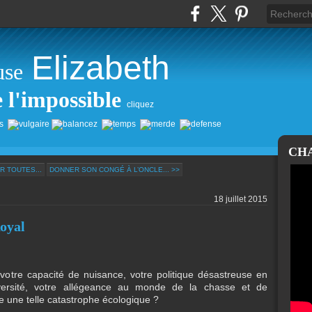
Elizabeth
use
e l'impossible
cliquez
CH
R TOUTES...
DONNER SON CONGÉ À L’ONCLE... >>
18 juillet 2015
Royal
 votre capacité de nuisance, votre politique désastreuse en
versité, votre allégeance au monde de la chasse et de
 une telle catastrophe écologique ?