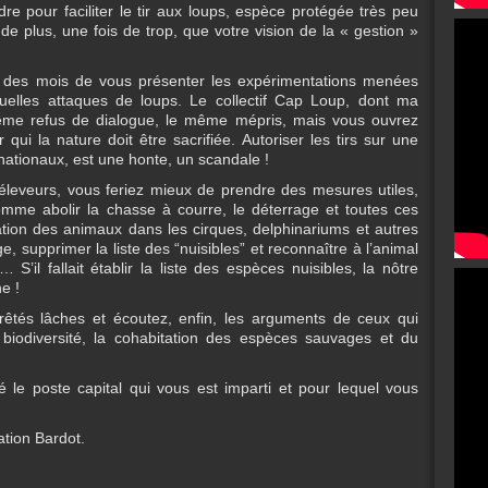
e pour faciliter le tir aux loups, espèce protégée très peu
e plus, une fois de trop, que votre vision de la « gestion »
s des mois de vous présenter les expérimentations menées
uelles attaques de loups. Le collectif Cap Loup, dont ma
ême refus de dialogue, le même mépris, mais vous ouvrez
qui la nature doit être sacrifiée. Autoriser les tirs sur une
ationaux, est une honte, un scandale !
 éleveurs, vous feriez mieux de prendre des mesures utiles,
mme abolir la chasse à courre, le déterrage et toutes ces
itation des animaux dans les cirques, delphinariums et autres
ge, supprimer la liste des “nuisibles” et reconnaître à l’animal
S’il fallait établir la liste des espèces nuisibles, la nôtre
e !
êtés lâches et écoutez, enfin, les arguments de ceux qui
 biodiversité, la cohabitation des espèces sauvages et du
 le poste capital qui vous est imparti et pour lequel vous
ation Bardot.