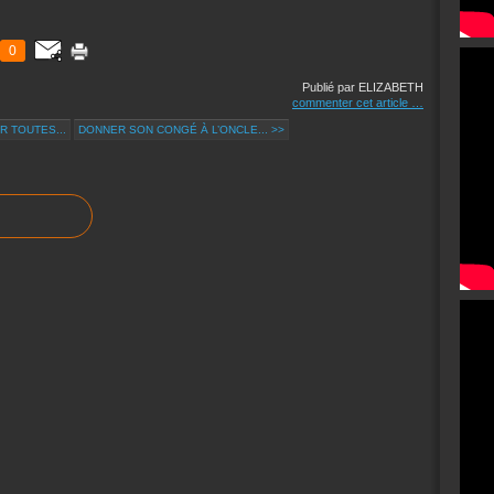
0
Publié par ELIZABETH
commenter cet article
…
R TOUTES...
DONNER SON CONGÉ À L’ONCLE... >>