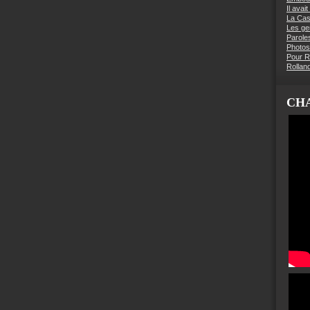
Il avai
La Ca
Les g
Parole
Photos
Pour R
Rollan
CHA