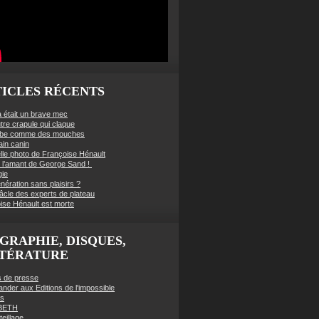
ICLES RÉCENTS
à était un brave mec
tre crapule qui claque
mbe comme des mouches
ain canin
lle photo de Françoise Hénault
té l’amant de George Sand !
gie
nération sans plaisirs ?
âcle des experts de plateau
ise Hénault est morte
GRAPHIE, DISQUES,
TTÉRATURE
es de presse
der aux Editions de l'impossible
es
BETH
eillage