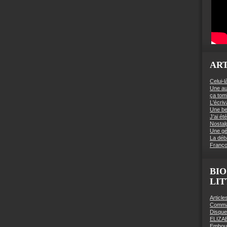
ART
Celui-l
Une au
ça to
L'écriv
Une be
J’ai é
Nostal
Une gé
La déb
Franço
BIO
LI
Articl
Comman
Disqu
ELIZA
Embout