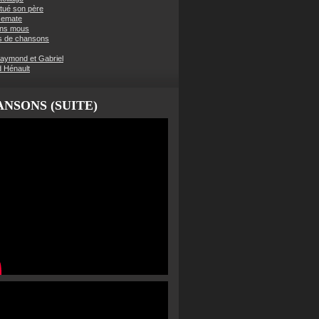
t tué son père
semate
ens mous
s de chansons
aymond et Gabriel
d Hénault
NSONS (SUITE)