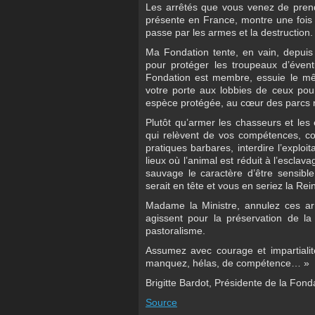
Les arrêtés que vous venez de prendr
présente en France, montre une fois d
passe par les armes et la destruction.
Ma Fondation tente, en vain, depui
pour protéger les troupeaux d’évent
Fondation est membre, essuie le m
votre porte aux lobbies de ceux pour 
espèce protégée, au cœur des parcs n
Plutôt qu’armer les chasseurs et les
qui relèvent de vos compétences, co
pratiques barbares, interdire l’explo
lieux où l’animal est réduit à l’esclava
sauvage le caractère d’être sensible… 
serait en tête et vous en seriez la Rein
Madame la Ministre, annulez ces arr
agissent pour la préservation de la
pastoralisme.
Assumez avec courage et impartialité
manquez, hélas, de compétence… »
Brigitte Bardot, Présidente de la Fond
Source